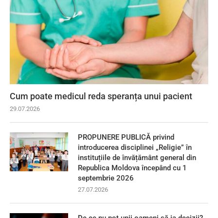
Cum poate medicul reda speranța unui pacient
29.07.2026
PROPUNERE PUBLICĂ privind
introducerea disciplinei „Religie” în
instituțiile de învățământ general din
Republica Moldova începând cu 1
septembrie 2026
27.07.2026
De ce nu pot unii oameni să ia decizii?