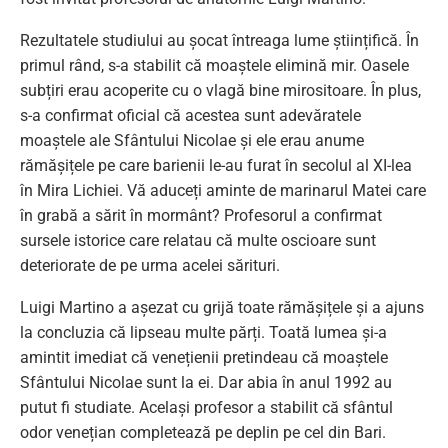
Rezultatele studiului au șocat întreaga lume științifică. În
primul rând, s-a stabilit că moaștele elimină mir. Oasele
subțiri erau acoperite cu o vlagă bine mirositoare. În plus,
s-a confirmat oficial că acestea sunt adevăratele
moaștele ale Sfântului Nicolae și ele erau anume
rămășițele pe care barienii le-au furat în secolul al XI-lea
în Mira Lichiei. Vă aduceți aminte de marinarul Matei care
în grabă a sărit în mormânt? Profesorul a confirmat
sursele istorice care relatau că multe oscioare sunt
deteriorate de pe urma acelei sărituri.
Luigi Martino a așezat cu grijă toate rămășițele și a ajuns
la concluzia că lipseau multe părți. Toată lumea și-a
amintit imediat că venețienii pretindeau că moaștele
Sfântului Nicolae sunt la ei. Dar abia în anul 1992 au
putut fi studiate. Același profesor a stabilit că sfântul
odor venețian completează pe deplin pe cel din Bari.