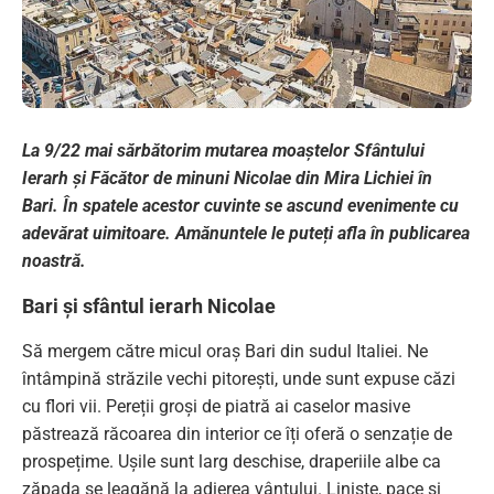
La 9/22 mai sărbătorim mutarea moaștelor Sfântului
Ierarh și Făcător de minuni Nicolae din Mira Lichiei în
Bari. În spatele acestor cuvinte se ascund evenimente cu
adevărat uimitoare. Amănuntele le puteți afla în publicarea
noastră.
Bari și sfântul ierarh Nicolae
Să mergem către micul oraș Bari din sudul Italiei. Ne
întâmpină străzile vechi pitorești, unde sunt expuse căzi
cu flori vii. Pereții groși de piatră ai caselor masive
păstrează răcoarea din interior ce îți oferă o senzație de
prospețime. Ușile sunt larg deschise, draperiile albe ca
zăpada se leagănă la adierea vântului. Liniște, pace și