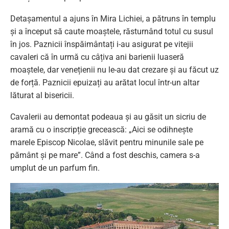
Detașamentul a ajuns în Mira Lichiei, a pătruns în templu
și a început să caute moaștele, răsturnând totul cu susul
în jos. Paznicii înspăimântați i-au asigurat pe vitejii
cavaleri că în urmă cu câțiva ani barienii luaseră
moaștele, dar venețienii nu le-au dat crezare și au făcut uz
de forță. Paznicii epuizați au arătat locul într-un altar
lăturat al bisericii.
Cavalerii au demontat podeaua și au găsit un sicriu de
aramă cu o inscripție grecească: „Aici se odihnește
marele Episcop Nicolae, slăvit pentru minunile sale pe
pământ și pe mare”. Când a fost deschis, camera s-a
umplut de un parfum fin.