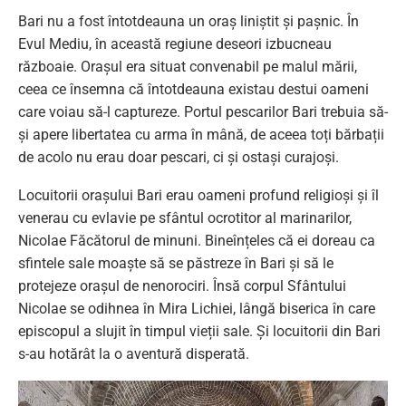
Bari nu a fost întotdeauna un oraș liniștit și pașnic. În
Evul Mediu, în această regiune deseori izbucneau
războaie. Orașul era situat convenabil pe malul mării,
ceea ce însemna că întotdeauna existau destui oameni
care voiau să-l captureze. Portul pescarilor Bari trebuia să-
și apere libertatea cu arma în mână, de aceea toți bărbații
de acolo nu erau doar pescari, ci și ostași curajoși.
Locuitorii orașului Bari erau oameni profund religioși și îl
venerau cu evlavie pe sfântul ocrotitor al marinarilor,
Nicolae Făcătorul de minuni. Bineînțeles că ei doreau ca
sfintele sale moaște să se păstreze în Bari și să le
protejeze orașul de nenorociri. Însă corpul Sfântului
Nicolae se odihnea în Mira Lichiei, lângă biserica în care
episcopul a slujit în timpul vieții sale. Și locuitorii din Bari
s-au hotărât la o aventură disperată.