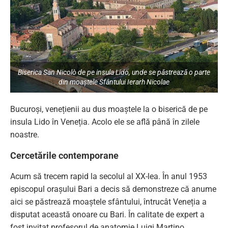
Biserica San Nicolò de pe insula Lido, unde se păstrează o parte
din moaștele Sfântului Ierarh Nicolae
Bucuroși, venețienii au dus moaștele la o biserică de pe
insula Lido în Veneția. Acolo ele se află până în zilele
noastre.
Cercetările contemporane
Acum să trecem rapid la secolul al XX-lea. În anul 1953
episcopul orașului Bari a decis să demonstreze că anume
aici se păstrează moaștele sfântului, întrucât Veneția a
disputat această onoare cu Bari. În calitate de expert a
fost invitat profesorul de anatomie Luigi Martino.