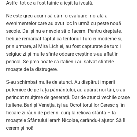
Astfel tot ce a fost tainic a ieșit la iveală.
Ne este greu acum să dăm o evaluare morală a
evenimentelor care au avut loc în urmă cu peste nouă
secole. Da, și nu e nevoie să o facem. Pentru dreptate,
trebuie remarcat faptul că teritoriul Turciei moderne și,
prin urmare, al Mira Lichiei, au fost capturate de turcii
selgiucizi și multe sfinte odoare creștine s-au aflat în
pericol. Se prea poate că italienii au salvat sfintele
moaște de la distrugere.
S-au schimbat multe de atunci. Au dispărut imperii
puternice de pe fața pământului, au apărut noi țări, s-au
perindat mulțime de generații. Dar de atunci vechile orașe
italiene, Bari și Veneția, își au Ocrotitorul lor Ceresc și în
fiecare zi râuri de pelerini curg la relicva sfântă – la
moaștele Sfântului Ierarh Nicolae, cerându-i ajutor. Să îl
cerem și noi!