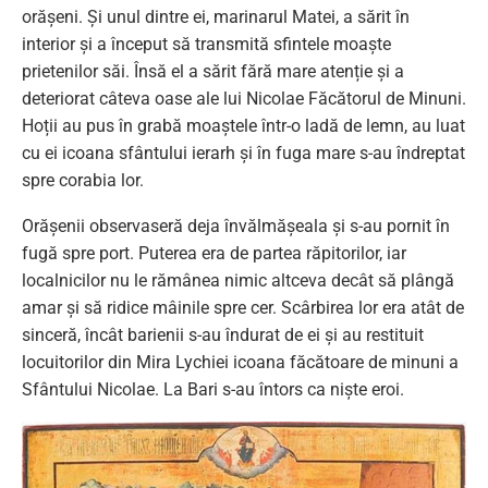
orășeni. Și unul dintre ei, marinarul Matei, a sărit în
interior și a început să transmită sfintele moaște
prietenilor săi. Însă el a sărit fără mare atenție și a
deteriorat câteva oase ale lui Nicolae Făcătorul de Minuni.
Hoții au pus în grabă moaștele într-o ladă de lemn, au luat
cu ei icoana sfântului ierarh și în fuga mare s-au îndreptat
spre corabia lor.
Orășenii observaseră deja învălmășeala și s-au pornit în
fugă spre port. Puterea era de partea răpitorilor, iar
localnicilor nu le rămânea nimic altceva decât să plângă
amar și să ridice mâinile spre cer. Scârbirea lor era atât de
sinceră, încât barienii s-au îndurat de ei și au restituit
locuitorilor din Mira Lychiei icoana făcătoare de minuni a
Sfântului Nicolae. La Bari s-au întors ca niște eroi.