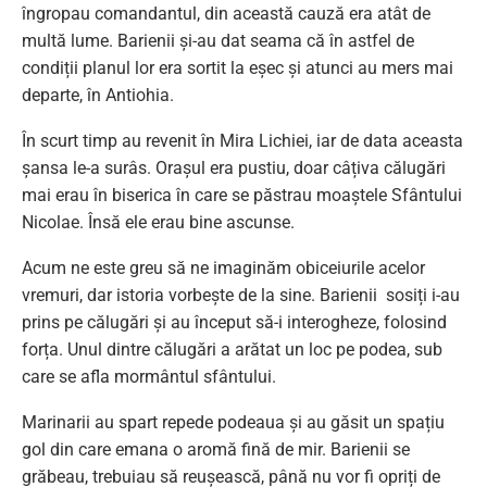
îngropau comandantul, din această cauză era atât de
multă lume. Barienii și-au dat seama că în astfel de
condiții planul lor era sortit la eșec și atunci au mers mai
departe, în Antiohia.
În scurt timp au revenit în Mira Lichiei, iar de data aceasta
șansa le-a surâs. Orașul era pustiu, doar câțiva călugări
mai erau în biserica în care se păstrau moaștele Sfântului
Nicolae. Însă ele erau bine ascunse.
Acum ne este greu să ne imaginăm obiceiurile acelor
vremuri, dar istoria vorbește de la sine. Barienii sosiți i-au
prins pe călugări și au început să-i interogheze, folosind
forța. Unul dintre călugări a arătat un loc pe podea, sub
care se afla mormântul sfântului.
Marinarii au spart repede podeaua și au găsit un spațiu
gol din care emana o aromă fină de mir. Barienii se
grăbeau, trebuiau să reușească, până nu vor fi opriți de