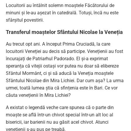
Locuitorii au întâlnit solemn moaștele Făcătorului de
minuni și le-au așezat în catedrală. Totuși, încă nu este
sfârșitul povestirii.
Transferul moaștelor Sfântului Nicolae la Veneția
Au trecut opt ani. A început Prima Cruciadă, la care
locuitorii Veneției au decis să participe. Venețienii au fost
încurajați de Patriarhul Padorado. El și-a exprimat
speranța că vitejii ostași vor putea nu doar să elibereze
Sfântul Mormânt, ci și să aducă la Veneția moaștele
Sfântului Nicolae din Mira Lichiei. Dar cum așa? La urma
urmei, toată lumea știa că sfințenia este în Bari. Ce vor
căuta venețienii în Mira Lichiei?
A existat o legendă veche care spunea că o parte din
moaște se află într-un chivot special într-un alt loc al
bisericii, iar barienii nu au găsit acel chivot. Atunci
venețienii s-au pus pe treabă.