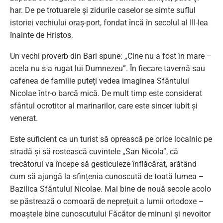
har. De pe trotuarele și zidurile caselor se simte suflul
istoriei vechiului oraș-port, fondat încă în secolul al III-lea
înainte de Hristos.
Un vechi proverb din Bari spune: „Cine nu a fost în mare –
acela nu s-a rugat lui Dumnezeu”. În fiecare tavernă sau
cafenea de familie puteți vedea imaginea Sfântului
Nicolae într-o barcă mică. De mult timp este considerat
sfântul ocrotitor al marinarilor, care este sincer iubit și
venerat.
Este suficient ca un turist să oprească pe orice localnic pe
stradă și să rostească cuvintele „San Nicola”, că
trecătorul va începe să gesticuleze înflăcărat, arătând
cum să ajungă la sfințenia cunoscută de toată lumea –
Bazilica Sfântului Nicolae. Mai bine de nouă secole acolo
se păstrează o comoară de neprețuit a lumii ortodoxe –
moaștele bine cunoscutului Făcător de minuni și nevoitor