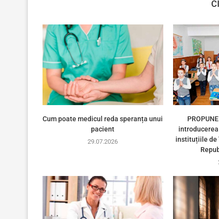
C
Cum poate medicul reda speranța unui
PROPUNER
pacient
introducerea 
instituțiile d
29.07.2026
Repub