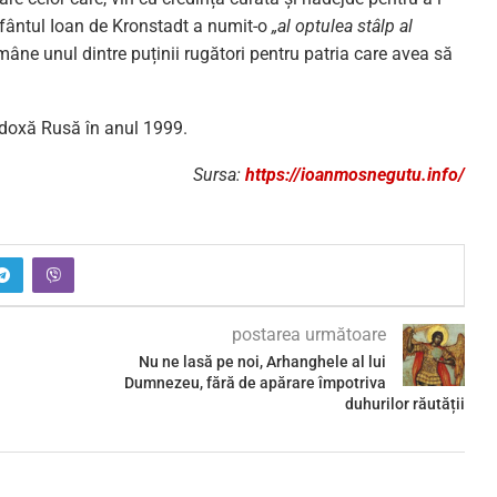
 Sfântul Ioan de Kronstadt a numit-o
„al optulea stâlp al
ămâne unul dintre puținii rugători pentru patria care avea să
odoxă Rusă în anul 1999.
Sursa:
https://ioanmosnegutu.info/
postarea următoare
Nu ne lasă pe noi, Arhanghele al lui
Dumnezeu, fără de apărare împotriva
duhurilor răutății