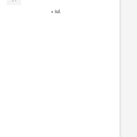
« iul.