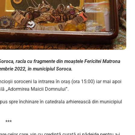
Soroca, racla cu fragmente din moaștele Fericitei Matrona
iembrie 2022, în municipiul Soroca.
ncioșii soroceni la intrarea în oraș (ora 15:00) iar mai apoi
ală „Adormirea Maicii Domnului”.
xpus spre închinare în catedrala arhierească din municipiul
***
e celor care, vin cu credință curată și nădejde pentru a-i