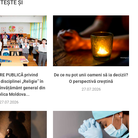
ITEȘTE ȘI
E PUBLICĂ privind
De ce nu pot unii oameni să ia decizii?
disciplinei „Religie” în
O perspectivă creștină
e învățământ general din
27.07.2026
lica Moldova...
27.07.2026