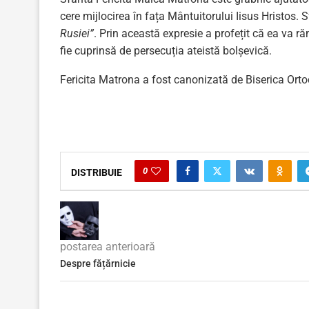
cere mijlocirea în fața Mântuitorului Iisus Hristos.
Rusiei”
. Prin această expresie a profețit că ea va r
fie cuprinsă de persecuția ateistă bolșevică.
Fericita Matrona a fost canonizată de Biserica Ort
0
DISTRIBUIE
postarea anterioară
Despre fățărnicie