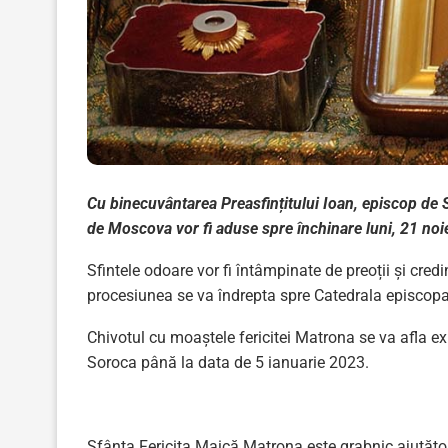
Cu binecuvântarea Preasfințitului Ioan, episcop de 
de Moscova vor fi aduse spre închinare luni, 21 no
Sfintele odoare vor fi întâmpinate de preoții și credi
procesiunea se va îndrepta spre Catedrala episcop
Chivotul cu moaștele fericitei Matrona se va afla e
Soroca până la data de 5 ianuarie 2023.
Sfânta Fericita Maică Matrona este grabnic ajutătoar