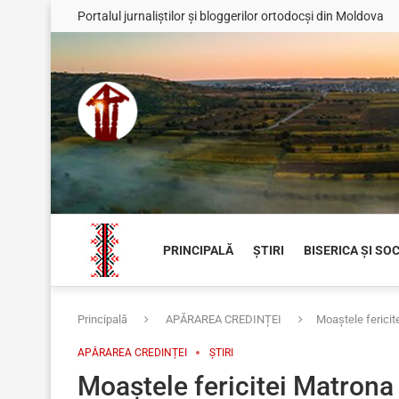
Portalul jurnaliștilor și bloggerilor ortodocși din Moldova
PRINCIPALĂ
ȘTIRI
BISERICA ȘI SO
Principală
APĂRAREA CREDINȚEI
Moaștele fericit
APĂRAREA CREDINȚEI
ȘTIRI
Moaștele fericitei Matrona 