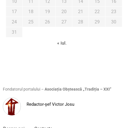
10
11
12
13
14
15
16
17
18
19
20
21
22
23
24
25
26
27
28
29
30
31
« iul.
Fondatorul portalului –
Asociația Obștească „Tradiția – XXI”
Redactor-șef Victor Josu