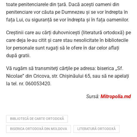
toate penitenciarele din țară. Dacă acești oameni din
penitenciare vor căuta pe Dumnezeu și se vor îndrepta în
fața Lui, cu siguranță se vor îndrepta și în fața oamenilor.
Creștinii care au cărți duhovnicești (literatură ortodoxă) pe
care deja le-au citit și care stau nesolicitate în bibliotecile
lor personale sunt rugați să le ofere în dar celor aflați
după gratii.
Vă rugăm să transmiteţi cărţile pe adresa: biserica „Sf.
Nicolae” din Cricova, str. Chișinăului 65, sau să ne apelați
la tel. nr. 060053420.
Sursă:
Mitropolia.md
BIBLIOTECĂ DE CARTE ORTODOXĂ
BISERICA ORTODOXĂ DIN MOLDOVA
LITERATURĂ ORTODOXĂ