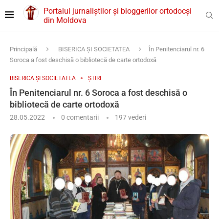
Portalul jurnaliștilor și bloggerilor ortodocși
din Moldova
Principală
BISERICA ȘI SOCIETATEA
În Penitenciarul nr. 6
Soroca a fost deschisă o bibliotecă de carte ortodoxă
BISERICA ȘI SOCIETATEA
ȘTIRI
În Penitenciarul nr. 6 Soroca a fost deschisă o
bibliotecă de carte ortodoxă
28.05.2022
0 comentarii
197
vederi