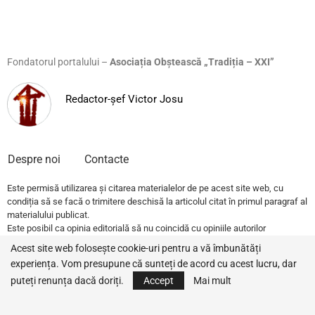
Fondatorul portalului –
Asociația Obștească „Tradiția – XXI”
Redactor-șef Victor Josu
Despre noi
Contacte
Este permisă utilizarea și citarea materialelor de pe acest site web, cu
condiția să se facă o trimitere deschisă la articolul citat în primul paragraf al
materialului publicat.
Este posibil ca opinia editorială să nu coincidă cu opiniile autorilor
publicațiilor.
Acest site web folosește cookie-uri pentru a vă îmbunătăți
experiența. Vom presupune că sunteți de acord cu acest lucru, dar
© 2022 – All Rights Reserved.
Traditia.md
puteți renunța dacă doriți.
Accept
Mai mult