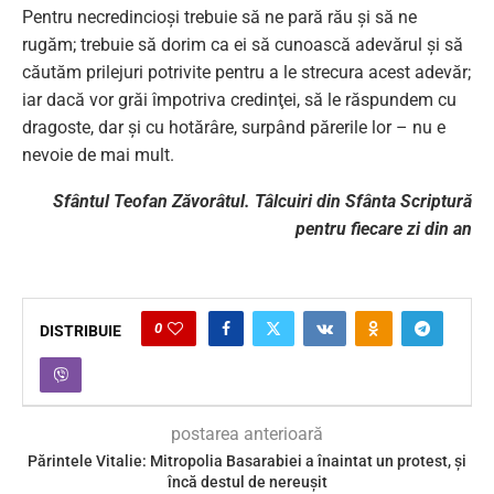
Pentru necredincioşi trebuie să ne pară rău şi să ne
rugăm; trebuie să dorim ca ei să cunoască adevărul şi să
căutăm prilejuri potrivite pentru a le strecura acest adevăr;
iar dacă vor grăi împotriva credinţei, să le răspundem cu
dragoste, dar şi cu hotărâre, surpând părerile lor – nu e
nevoie de mai mult.
Sfântul Teofan Zăvorâtul. Tâlcuiri din Sfânta Scriptură
pentru fiecare zi din an
0
DISTRIBUIE
postarea anterioară
Părintele Vitalie: Mitropolia Basarabiei a înaintat un protest, și
încă destul de nereușit