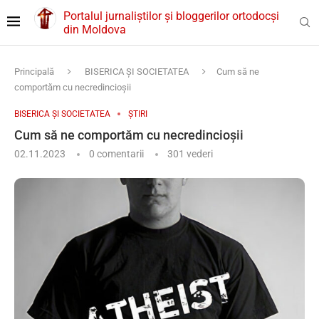
Portalul jurnaliștilor și bloggerilor ortodocși
din Moldova
Principală
BISERICA ȘI SOCIETATEA
Cum să ne
comportăm cu necredincioșii
BISERICA ȘI SOCIETATEA
ȘTIRI
Cum să ne comportăm cu necredincioșii
02.11.2023
0 comentarii
301
vederi