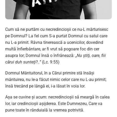
Cum să ne purtăm cu necredincioşii ce nu-L mărturisesc
pe Domnul? La fel cum S-a purtat Domnul cu satul care
nu L-a primit. Râvna tinerească a ucenicilor, dovedind
multă înfierbântare, ar fi vrut să pogoare foc din cer
asupra lor; Domnul însă o înfrânează:
„Nu ştiţi, oare, fiii
cărui duh sunteţi?..”
(Lc. 9:55)
Domnul Mântuitorul, în a Cărui primire stă însăşi
mântuirea, nu le-a făcut nimic celor care nu L-au primit;
însă trecând pe lângă ei, i-a lăsat în voia lor.
Aşa se cuvine şi acum: necredincioşii să meargă în calea
lor, iar credincioşii aşijderea. Este Dumnezeu, Care va
pune toate în rânduială la vremea potrivită.