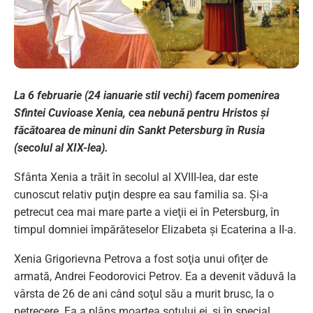
La 6 februarie (24 ianuarie stil vechi) facem pomenirea
Sfintei Cuvioase Xenia, cea nebună pentru Hristos și
făcătoarea de minuni din Sankt Petersburg în Rusia
(secolul al XIX-lea).
Sfânta Xenia a trăit în secolul al XVIII-lea, dar este
cunoscut relativ puţin despre ea sau familia sa. Şi-a
petrecut cea mai mare parte a vieţii ei în Petersburg, în
timpul domniei împărăteselor Elizabeta şi Ecaterina a II-a.
Xenia Grigorievna Petrova a fost soţia unui ofiţer de
armată, Andrei Feodorovici Petrov. Ea a devenit văduvă la
vârsta de 26 de ani când soţul său a murit brusc, la o
petrecere. Ea a plâns moartea soţului ei, şi în special