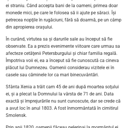
ei straniu. Când accepta bani de la oameni, primea doar
monede mici, pe care le folosea să ii ajute pe săraci. Îşi
petrecea nopţile în rugăciuni, fără să doarmă, pe un câmp
din apropierea oraşului.
În curând, virtutea sa şi darurile sale au început să fie
observate. Ea a prezis evenimente viitoare care urmau sa
afecteze cetăţenii Petersburgului şi chiar familia regală.
Împotriva voii ei, ea a început să fie cunoscută ca cineva
plăcut lui Dumnezeu. Oamenii considerau vizitele ei în
casele sau căminele lor ca mari binecuvântări.
Sfânta Xenia a trăit cam 45 de ani după moartea soţului
ei, şi a plecat la Domnului la vârsta de 71 de ani. Data
exactă şi împrejurările nu sunt cunoscute, dar se crede că
a avut loc în anul 1803. A fost înmormântată în cimitirul
Smolensk.
Prin anii 1820, oamenii făceau pelerinaj la mormântul ei,