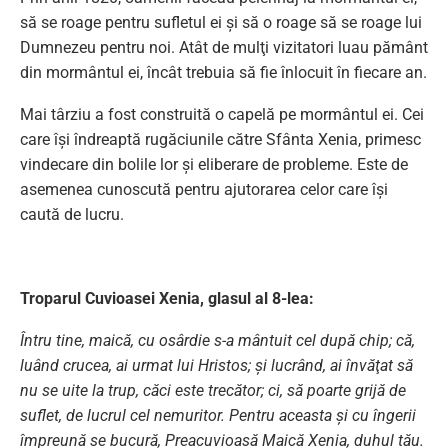
să se roage pentru sufletul ei şi să o roage să se roage lui
Dumnezeu pentru noi. Atât de mulţi vizitatori luau pământ
din mormântul ei, încât trebuia să fie înlocuit în fiecare an.
Mai târziu a fost construită o capelă pe mormântul ei. Cei
care îşi îndreaptă rugăciunile către Sfânta Xenia, primesc
vindecare din bolile lor şi eliberare de probleme. Este de
asemenea cunoscută pentru ajutorarea celor care îşi
caută de lucru.
Troparul Cuvioasei Xenia, glasul al 8-lea:
Întru tine, maică, cu osârdie s-a mântuit cel după chip; că,
luând crucea, ai urmat lui Hristos; şi lucrând, ai învăţat să
nu se uite la trup, căci este trecător; ci, să poarte grijă de
suflet, de lucrul cel nemuritor. Pentru aceasta şi cu îngerii
împreună se bucură, Preacuvioasă Maică Xenia, duhul tău.