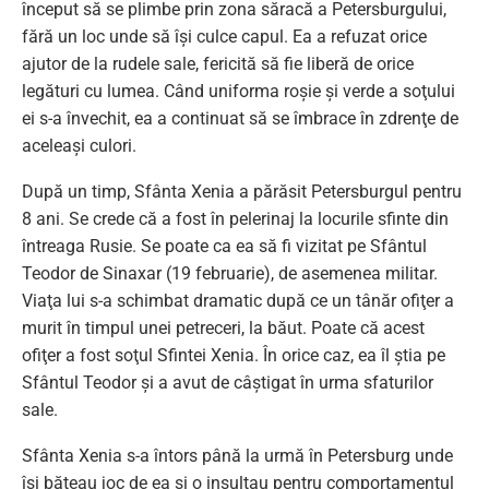
început să se plimbe prin zona săracă a Petersburgului,
fără un loc unde să îşi culce capul. Ea a refuzat orice
ajutor de la rudele sale, fericită să fie liberă de orice
legături cu lumea. Când uniforma roşie şi verde a soţului
ei s-a învechit, ea a continuat să se îmbrace în zdrenţe de
aceleaşi culori.
După un timp, Sfânta Xenia a părăsit Petersburgul pentru
8 ani. Se crede că a fost în pelerinaj la locurile sfinte din
întreaga Rusie. Se poate ca ea să fi vizitat pe Sfântul
Teodor de Sinaxar (19 februarie), de asemenea militar.
Viaţa lui s-a schimbat dramatic după ce un tânăr ofiţer a
murit în timpul unei petreceri, la băut. Poate că acest
ofiţer a fost soţul Sfintei Xenia. În orice caz, ea îl ştia pe
Sfântul Teodor şi a avut de câştigat în urma sfaturilor
sale.
Sfânta Xenia s-a întors până la urmă în Petersburg unde
îşi băteau joc de ea şi o insultau pentru comportamentul