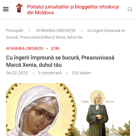
Portalul jurnaliștilor și bloggerilor ortodocși
din Moldova
Principală
APĂRAREA CREDINȚEI
Cu îngerii împreună se
bucură, Preacuvioasă Maică Xenia, duhul tău
APĂRAREA CREDINȚEI
ȘTIRI
Cu îngerii împreună se bucură, Preacuvioasă
Maică Xenia, duhul tău
06.02.2023
0 comentarii
120
vederi