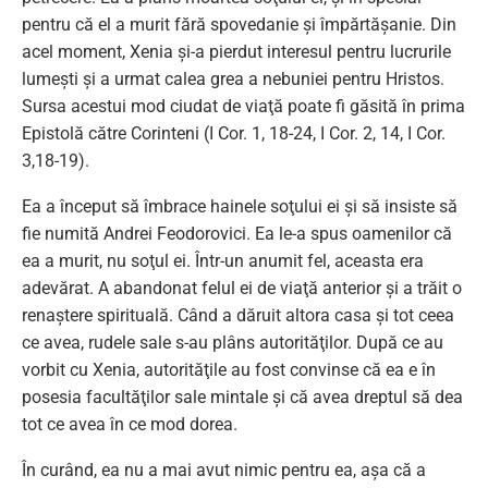
pentru că el a murit fără spovedanie şi împărtăşanie. Din
acel moment, Xenia şi-a pierdut interesul pentru lucrurile
lumeşti şi a urmat calea grea a nebuniei pentru Hristos.
Sursa acestui mod ciudat de viaţă poate fi găsită în prima
Epistolă către Corinteni (I Cor. 1, 18-24, I Cor. 2, 14, I Cor.
3,18-19).
Ea a început să îmbrace hainele soţului ei şi să insiste să
fie numită Andrei Feodorovici. Ea le-a spus oamenilor că
ea a murit, nu soţul ei. Într-un anumit fel, aceasta era
adevărat. A abandonat felul ei de viaţă anterior şi a trăit o
renaştere spirituală. Când a dăruit altora casa şi tot ceea
ce avea, rudele sale s-au plâns autorităţilor. După ce au
vorbit cu Xenia, autorităţile au fost convinse că ea e în
posesia facultăţilor sale mintale şi că avea dreptul să dea
tot ce avea în ce mod dorea.
În curând, ea nu a mai avut nimic pentru ea, aşa că a