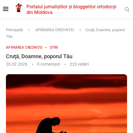
Portalul jurnaliștilor și bloggerilor ortodocși
din Moldova
Principală
APĂRAREA CREDINȚEI
Cruţă, Doamne, poporul
Tău
APĂRAREA CREDINȚEI
ȘTIRI
Cruţă, Doamne, poporul Tău
20.02.2026
0 comentarii
223
vederi