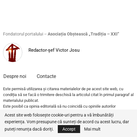
Fondatorul portalului –
Asociația Obștească „Tradiția – XXI”
Redactor-șef Victor Josu
Despre noi
Contacte
Este permisă utilizarea și citarea materialelor de pe acest site web, cu
condiția să se facă o trimitere deschisă la articolul citat în primul paragraf al
materialului publicat.
Este posibil ca opinia editorială să nu coincidă cu opiniile autorilor
publicațiilor.
Acest site web folosește cookie-uri pentru a vă îmbunătăți
experiența. Vom presupune că sunteți de acord cu acest lucru, dar
© 2022 – All Rights Reserved.
Traditia.md
puteți renunța dacă doriți.
Accept
Mai mult