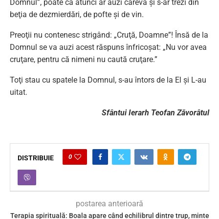
Domnul”, poate că atunci ar auzi careva şi s-ar trezi din
beţia de dezmierdări, de pofte şi de vin.
Preoţii nu contenesc strigând: „Cruţă, Doamne”! Însă de la
Domnul se va auzi acest răspuns înfricoşat: „Nu vor avea
cruţare, pentru că nimeni nu caută cruţare.”
Toţi stau cu spatele la Domnul, s-au întors de la El şi L-au
uitat.
Sfântui Ierarh Teofan Zăvorâtul
0
DISTRIBUIE
postarea anterioară
Terapia spirituală: Boala apare când echilibrul dintre trup, minte