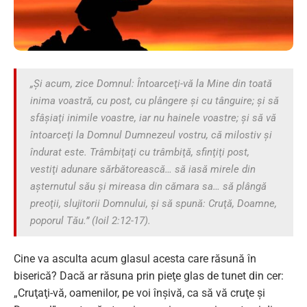
„Şi acum, zice Domnul: Întoarceţi-vă la Mine din toată
inima voastră, cu post, cu plângere şi cu tânguire; şi să
sfâşiaţi inimile voastre, iar nu hainele voastre; şi să vă
întoarceţi la Domnul Dumnezeul vostru, că milostiv şi
îndurat este. Trâmbiţaţi cu trâmbiţă, sfinţiţi post,
vestiţi adunare sărbătorească… să iasă mirele din
aşternutul său şi mireasa din cămara sa… să plângă
preoţii, slujitorii Domnului, şi să spună: Cruţă, Doamne,
poporul Tău.”
(Ioil 2:12-17).
Cine va asculta acum glasul acesta care răsună în
biserică? Dacă ar răsuna prin pieţe glas de tunet din cer:
„Cruţaţi-vă, oamenilor, pe voi înşivă, ca să vă cruţe şi