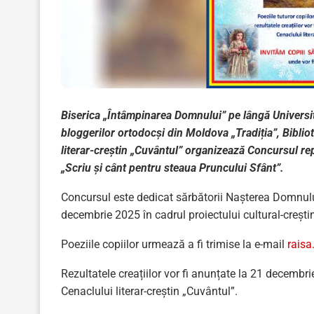
Biserica „Întâmpinarea Domnului” pe lângă Universita
bloggerilor ortodocși din Moldova „Tradiția”, Biblio
literar-creștin „Cuvântul” organizează Concursul rep
„Scriu și cânt pentru steaua Pruncului Sfânt”.
Concursul este dedicat sărbătorii Nașterea Domnulu
decembrie 2025 în cadrul proiectului cultural-creșt
Poeziile copiilor urmează a fi trimise la e-mail
rais
Rezultatele creațiilor vor fi anunțate la 21 decembri
Cenaclului literar-creștin „Cuvântul”.