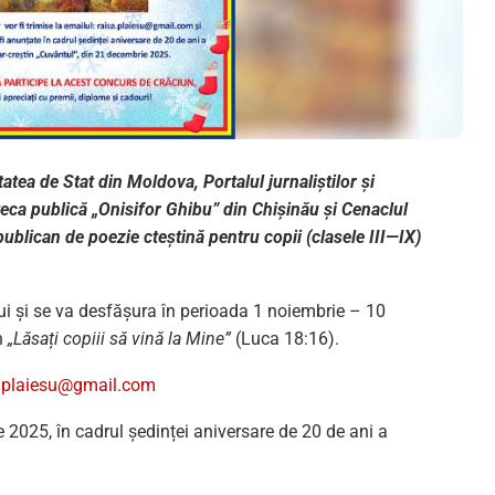
tea de Stat din Moldova, Portalul jurnaliștilor și
teca publică „Onisifor Ghibu” din Chișinău și Cenaclul
ublican de poezie cteștină pentru copii (clasele III—IX)
i și se va desfășura în perioada 1 noiembrie – 10
in
„Lăsați copiii să vină la Mine”
(Luca 18:16).
a.plaiesu@gmail.com
e 2025, în cadrul ședinței aniversare de 20 de ani a