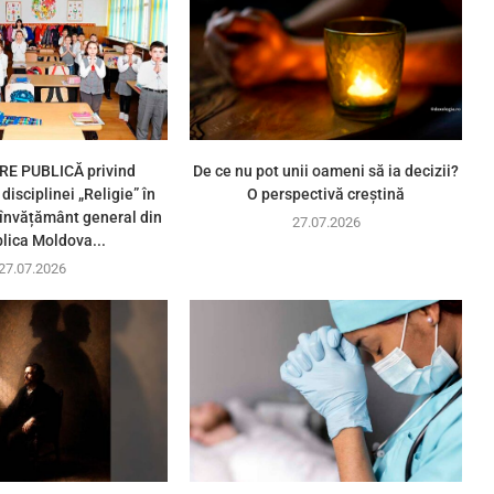
E PUBLICĂ privind
De ce nu pot unii oameni să ia decizii?
disciplinei „Religie” în
O perspectivă creștină
e învățământ general din
27.07.2026
lica Moldova...
27.07.2026