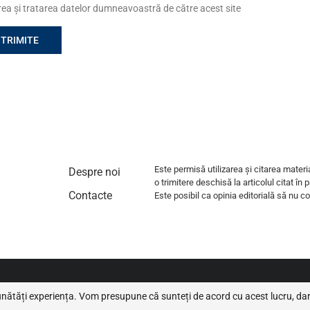
area și tratarea datelor dumneavoastră de către acest site
Este permisă utilizarea și citarea materi
Despre noi
o trimitere deschisă la articolul citat în 
Contacte
Este posibil ca opinia editorială să nu coi
unătăți experiența. Vom presupune că sunteți de acord cu acest lucru, dar