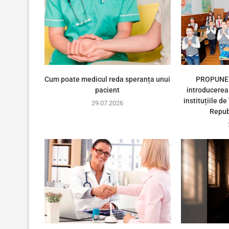
Cum poate medicul reda speranța unui
PROPUNER
pacient
introducerea 
instituțiile d
29.07.2026
Repub