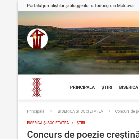
Portalul jurnaliștilor și bloggerilor ortodocși din Moldova
PRINCIPALĂ
ȘTIRI
BISERICA
Principală
BISERICA ȘI SOCIETATEA
Concurs de po
BISERICA ȘI SOCIETATEA
ȘTIRI
Concurs de poezie creștină 