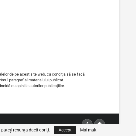
alelor de pe acest site web, cu condiția să se facă
primul paragraf al materialului publicat.
ncidă cu opiniile autorilor publicațiilor.
 puteți renunța dacă doriți.
Accept
Mai mult