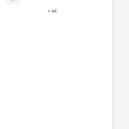
« iul.