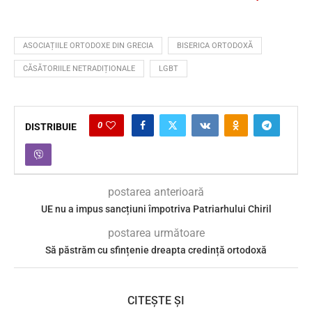
ASOCIAȚIILE ORTODOXE DIN GRECIA
BISERICA ORTODOXĂ
CĂSĂTORIILE NETRADIȚIONALE
LGBT
0
DISTRIBUIE
postarea anterioară
UE nu a impus sancțiuni împotriva Patriarhului Chiril
postarea următoare
Să păstrăm cu sfințenie dreapta credință ortodoxă
CITEȘTE ȘI