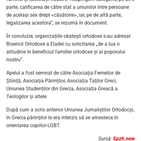
parte, calificarea de către stat a uniunilor între persoane
de același sex drept «căsătorie», iar, pe de altă parte,
legalizarea acestora”, se rezumă în document.
În concluzie, organizațiile obștești ortodoxe s-au adresat
Bisericii Ortodoxe a Eladei cu solicitarea „de a lua o
atitudine în beneficiul familiei ortodoxe și al poporului
nostru”.
Apelul a fost semnat de către Asociația Femeilor de
Știință, Asociația Părinților, Asociația Taților Greci,
Uniunea Studenților din Grecia, Asociația Greacă a
Teologilor și altele
După cum a scris anterior Uniunea Jurnaliştilor Ortodocşi,
în Grecia părinţilor le era interzis să se amestece în
orientarea copiilor-LGBT.
Sursă:
Spzh.new