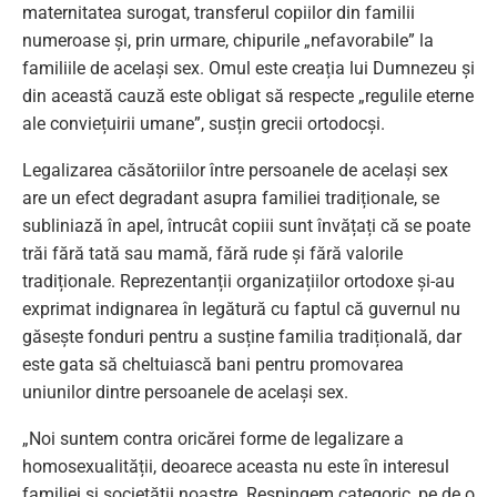
maternitatea surogat, transferul copiilor din familii
numeroase și, prin urmare, chipurile „nefavorabile” la
familiile de același sex. Omul este creația lui Dumnezeu și
din această cauză este obligat să respecte „regulile eterne
ale conviețuirii umane”, susțin grecii ortodocși.
Legalizarea căsătoriilor între persoanele de același sex
are un efect degradant asupra familiei tradiționale, se
subliniază în apel, întrucât copiii sunt învățați că se poate
trăi fără tată sau mamă, fără rude și fără valorile
tradiționale. Reprezentanții organizațiilor ortodoxe și-au
exprimat indignarea în legătură cu faptul că guvernul nu
găsește fonduri pentru a susține familia tradițională, dar
este gata să cheltuiască bani pentru promovarea
uniunilor dintre persoanele de același sex.
„Noi suntem contra oricărei forme de legalizare a
homosexualității, deoarece aceasta nu este în interesul
familiei și societății noastre. Respingem categoric, pe de o