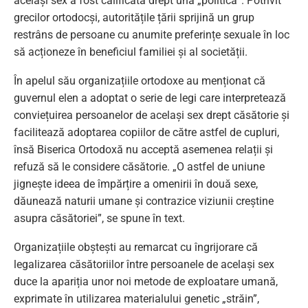
același sex a fost calificată drept una „politică”. Potrivit
grecilor ortodocși, autoritățile țării sprijină un grup
restrâns de persoane cu anumite preferințe sexuale în loc
să acționeze în beneficiul familiei și al societății.
În apelul său organizațiile ortodoxe au menționat că
guvernul elen a adoptat o serie de legi care interpretează
conviețuirea persoanelor de același sex drept căsătorie și
facilitează adoptarea copiilor de către astfel de cupluri,
însă Biserica Ortodoxă nu acceptă asemenea relații și
refuză să le considere căsătorie. „O astfel de uniune
jignește ideea de împărțire a omenirii în două sexe,
dăunează naturii umane și contrazice viziunii creștine
asupra căsătoriei”, se spune în text.
Organizațiile obștești au remarcat cu îngrijorare că
legalizarea căsătoriilor între persoanele de același sex
duce la apariția unor noi metode de exploatare umană,
exprimate în utilizarea materialului genetic „străin”,