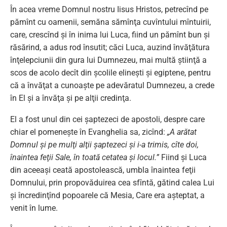
În acea vreme Domnul nostru Iisus Hristos, petrecînd pe
pămînt cu oamenii, semăna sămînţa cuvîntului mîntuirii,
care, crescînd şi în inima lui Luca, fiind un pămînt bun şi
răsărind, a adus rod însutit; căci Luca, auzind învăţătura
înţelepciunii din gura lui Dumnezeu, mai multă ştiinţă a
scos de acolo decît din şcolile elineşti şi egiptene, pentru
că a învăţat a cunoaşte pe adevăratul Dumnezeu, a crede
în El şi a învăţa şi pe alţii credinţa.
El a fost unul din cei şaptezeci de apostoli, despre care
chiar el pomeneşte în Evanghelia sa, zicînd:
„A arătat
Domnul şi pe mulţi alţii şaptezeci şi i-a trimis, cîte doi,
înaintea feţii Sale, în toată cetatea şi locul.”
Fiind şi Luca
din aceeaşi ceată apostolească, umbla înaintea feţii
Domnului, prin propovăduirea cea sfîntă, gătind calea Lui
şi încredinţînd popoarele că Mesia, Care era aşteptat, a
venit în lume.