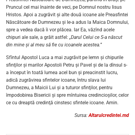
Pruncul cel mai înainte de veci, pe Domnul nostru Iisus
Hristos. Apoi a zugrăvit şi alte două icoane ale Preasfintei
Născătoare de Dumnezeu şi le-a adus la Maica Domnului,
spre a vedea dacă îi vor plăcea. Iar Ea, văzînd acele
chipuri ale sale, a grăit astfel:
„Darul Celui ce S-a născut
din mine şi al meu să fie cu icoanele acestea.”
Sfîntul Apostol Luca a mai zugrăvit pe lemn şi chipurile
sfinţilor şi marilor Apostoli Petru şi Pavel şi de la dînsul s-
a început în toată lumea acel bun şi preacinstit lucru,
adică zugrăvirea sfintelor icoane, întru slava lui
Dumnezeu, a Maicii Lui şi a tuturor sfinţilor, pentru
împodobirea Bisericii şi spre mîntuirea credincioşilor, celor
ce cu dreaptă credinţă cinstesc sfintele icoane. Amin.
Sursa:
Altarulcredintei.md