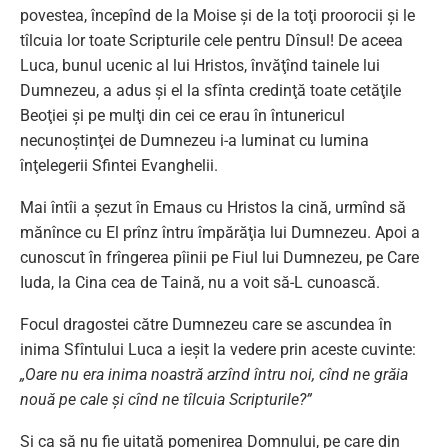
povestea, începînd de la Moise şi de la toţi proorocii şi le
tîlcuia lor toate Scripturile cele pentru Dînsul! De aceea
Luca, bunul ucenic al lui Hristos, învăţînd tainele lui
Dumnezeu, a adus şi el la sfînta credinţă toate cetăţile
Beoţiei şi pe mulţi din cei ce erau în întunericul
necunoştinţei de Dumnezeu i-a luminat cu lumina
înţelegerii Sfintei Evanghelii.
Mai întîi a şezut în Emaus cu Hristos la cină, urmînd să
mănînce cu El prînz întru împărăţia lui Dumnezeu. Apoi a
cunoscut în frîngerea pîinii pe Fiul lui Dumnezeu, pe Care
Iuda, la Cina cea de Taină, nu a voit să-L cunoască.
Focul dragostei către Dumnezeu care se ascundea în
inima Sfîntului Luca a ieşit la vedere prin aceste cuvinte:
„Oare nu era inima noastră arzînd întru noi, cînd ne grăia
nouă pe cale şi cînd ne tîlcuia Scripturile?”
Şi ca să nu fie uitată pomenirea Domnului, pe care din