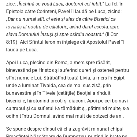
zice:
„Închină-se vouă Luca, doctorul cel iubit.”
La fel, în
Epistola către Corinteni, Pavel îl laudă pe Luca, zicînd:
„Dar nu numai atît, ci este şi ales de către Biserici ca
tovarăş al nostru de călătorie, avînd darul acesta, spre
slava Domnului Însuşi şi spre osîrdia noastră.”
(II Cor.
8:19). Aici Sfîntul Ieronim înţelege că Apostolul Pavel îl
laudă pe Luca.
Apoi Luca, plecînd din Roma, a mers spre răsărit,
binevestind pe Hristos şi suferind dureri şi osteneli pentru
sfînt numele Lui. Străbătînd toată Livia, a mers în Egipt
unde a luminat Tivaida, cea de mai sus zisă, prin
bunavestire şi în Tivele (cetăţile) Beoţiei a rînduit
bisericile, hirotonind preoţi şi diaconi. Apoi pe cei bolnavi
cu trupul şi cu sufletul i-a tămăduit şi, pătimind multe, s-a
odihnit întru Domnul, avînd mai mult de optzeci de ani.
Se spune despre dînsul că el a zugrăvit minunat chipul
Preasfintei Născătoare de Dumnezeu, purtînd în braţe pe