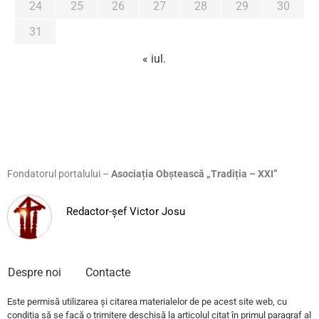
24
25
26
27
28
29
30
31
« iul.
Fondatorul portalului –
Asociația Obștească „Tradiția – XXI”
Redactor-șef Victor Josu
Despre noi
Contacte
Este permisă utilizarea și citarea materialelor de pe acest site web, cu
condiția să se facă o trimitere deschisă la articolul citat în primul paragraf al