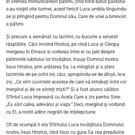
În vremea mîntuitoarelor patimi, cînd fiind bătut păstorul
s-au risipit oile turmei, acest fericit Luca umbla tînguindu-
se şi plîngînd pentru Domnul său, Care de voie a binevoit
a pătimi.
Şi precum a semănat cu lacrimi, cu bucurie a secerat
răsplătire. Căci înviind Hristos, pe cînd Luca şi Cleopa
mergeau în Emaus şi vorbeau între ei cu jale despre
pătimirile iubitului lor învăţător, însuşi Domnul nostru
Iisus Hristos, prin arătarea Sa, i-a mîngîiat şi a şters
lacrimile de pe ochii lor, căci, apropiindu-se de dînşii, le-a
zis:
„Ce sînt cuvintele acestea de care vă întrebaţi între voi
mergînd şi de ce sînteţi trişti?”
Şi a fost atunci călător
Sfîntul Luca împreună cu Acela Care a zis pentru Sine:
„Eu sînt calea, adevărul şi viaţa.”
Deci, mergînd şi vorbind
cu El, a rostit adînc negrăit de înţelepciune.
Cît de scumpă îi era Sfîntului Luca învăţătura Domnului
nostru Iisus Hristos, cînd Iisus cu gura Sa cea preadulce