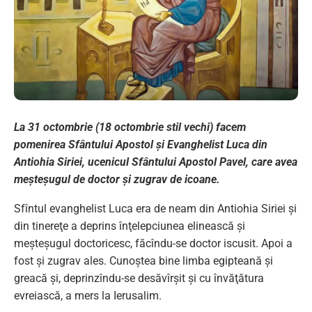
La 31 octombrie (18 octombrie stil vechi) facem
pomenirea Sfântului Apostol şi Evanghelist Luca din
Antiohia Siriei, ucenicul Sfântului Apostol Pavel, care avea
meşteşugul de doctor şi zugrav de icoane.
Sfîntul evanghelist Luca era de neam din Antiohia Siriei şi
din tinereţe a deprins înţelepciunea elinească şi
meşteşugul doctoricesc, făcîndu-se doctor iscusit. Apoi a
fost şi zugrav ales. Cunoştea bine limba egipteană şi
greacă şi, deprinzîndu-se desăvîrşit şi cu învăţătura
evreiască, a mers la Ierusalim.