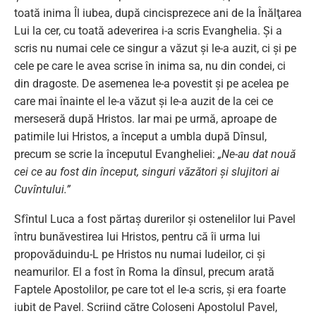
toată inima Îl iubea, după cincisprezece ani de la Înălţarea
Lui la cer, cu toată adeverirea i-a scris Evanghelia. Şi a
scris nu numai cele ce singur a văzut şi le-a auzit, ci şi pe
cele pe care le avea scrise în inima sa, nu din condei, ci
din dragoste. De asemenea le-a povestit şi pe acelea pe
care mai înainte el le-a văzut şi le-a auzit de la cei ce
merseseră după Hristos. Iar mai pe urmă, aproape de
patimile lui Hristos, a început a umbla după Dînsul,
precum se scrie la începutul Evangheliei:
„Ne-au dat nouă
cei ce au fost din început, singuri văzători şi slujitori ai
Cuvîntului.”
Sfîntul Luca a fost părtaş durerilor şi ostenelilor lui Pavel
întru bunăvestirea lui Hristos, pentru că îi urma lui
propovăduindu-L pe Hristos nu numai Iudeilor, ci şi
neamurilor. El a fost în Roma la dînsul, precum arată
Faptele Apostolilor, pe care tot el le-a scris, şi era foarte
iubit de Pavel. Scriind către Coloseni Apostolul Pavel,