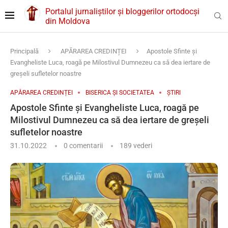
Portalul jurnaliștilor și bloggerilor ortodocși
din Moldova
Principală
APĂRAREA CREDINȚEI
Apostole Sfinte şi
Evangheliste Luca, roagă pe Milostivul Dumnezeu ca să dea iertare de
greşeli sufletelor noastre
APĂRAREA CREDINȚEI
BISERICA ȘI SOCIETATEA
ȘTIRI
Apostole Sfinte şi Evangheliste Luca, roagă pe
Milostivul Dumnezeu ca să dea iertare de greşeli
sufletelor noastre
31.10.2022
0 comentarii
189
vederi