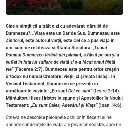
Cine a simțit că a trăit o zi cu adevărat dăruită de
Dumnezeu?.. Viața este un Dar de Sus. Dumnezeu este
Ziditorul, este autorul vieții, este Cel ce a pus viața în
om, cum ne relatează și Sfânta Scriptură:
„Luând
Domnul Dumnezeu țărână din pământ, a făcut pe om și a
suflat în fața lui suflare de viață și s-a făcut omul ființă
vie”
(Facerea 2:7). Dumnezeu este pentru orice creștin
ortodox nu numai Creatorul vieții, ci și viața Însăși. În
Vechiul Testament, Dumnezeu se prezintă în
următoarele cuvinte:
„Eu sunt Cel ce sunt”
(Ieșire 3:14).
Mântuitorul Iisus Hristos le spune și Apostolilor în Noului
Testament:
„Eu sunt Calea, Adevărul și Viața”
(Ioan 14:6).
Cineva ne deschide pleoapele ochilor în fiece zi și ne
aprinde candeluțele de viață ale privirilor noastre, apoi ne