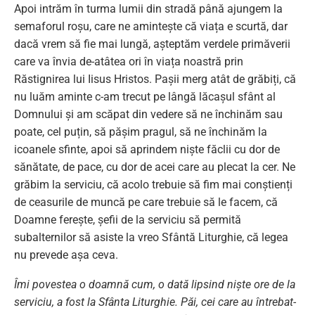
Apoi intrăm în turma lumii din stradă până ajungem la
semaforul roșu, care ne amintește că viața e scurtă, dar
dacă vrem să fie mai lungă, așteptăm verdele primăverii
care va învia de-atâtea ori în viața noastră prin
Răstignirea lui Iisus Hristos. Pașii merg atât de grăbiți, că
nu luăm aminte c-am trecut pe lângă lăcașul sfânt al
Domnului și am scăpat din vedere să ne închinăm sau
poate, cel puțin, să pășim pragul, să ne închinăm la
icoanele sfinte, apoi să aprindem niște făclii cu dor de
sănătate, de pace, cu dor de acei care au plecat la cer. Ne
grăbim la serviciu, că acolo trebuie să fim mai conștienți
de ceasurile de muncă pe care trebuie să le facem, că
Doamne ferește, șefii de la serviciu să permită
subalternilor să asiste la vreo Sfântă Liturghie, că legea
nu prevede așa ceva.
Îmi povestea o doamnă cum, o dată lipsind niște ore de la
serviciu, a fost la Sfânta Liturghie. Păi, cei care au întrebat-