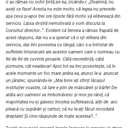
o au rămas cu ochii țintă pe ea, zicându-i: „Doamnă, nu
aveți ce face! Acesta nu este motiv, că legea nu prevede
așa ceva și-apoi trei ore lipsite fără motiv vă eliberează din
serviciu. Lipsa dvstră nemotivată o vom discuta la
Consiliul director…”. Evident că femeia a rămas frapată de
acest răspuns, dar nu s-a speriat că o vjr elibera din
serviciu, dar îmi povestea cu tângă, căci s-a întristat de
sufletele întunecate ale acestor oameni care o numeau cu
fel de fel de cuvinte proaste. Câtă necredință, câtă
pizmuire, cât neadevar! Apoi tot ea îmi povestește, că în
acele momente un foc mare ardea ea, atunci le-a aruncat
un jăratec, spunându-le: „Mai bine ați sfinți lăcașul
instituției voastre, că tare e plin de măscăreli și bârfe! De-
atâta aici oamenii se îmbolnăvesc și mor pe rând, că
majoritatea nu-și găsesc liniștea sufletească, alții de aici
pleacă cu supărări și certuri, că nu le-ați făcut niciodată
dreptate! Și cine răspunde de toate acestea?…”.