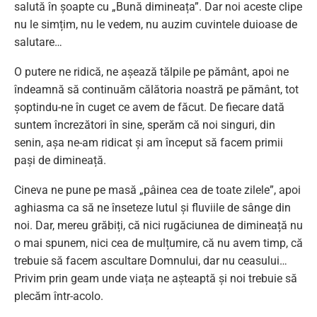
salută în șoapte cu „Bună dimineața”. Dar noi aceste clipe
nu le simțim, nu le vedem, nu auzim cuvintele duioase de
salutare…
O putere ne ridică, ne așează tălpile pe pământ, apoi ne
îndeamnă să continuăm călătoria noastră pe pământ, tot
șoptindu-ne în cuget ce avem de făcut. De fiecare dată
suntem încrezători în sine, sperăm că noi singuri, din
senin, așa ne-am ridicat și am început să facem primii
pași de dimineață.
Cineva ne pune pe masă „pâinea cea de toate zilele”, apoi
aghiasma ca să ne înseteze lutul și fluviile de sânge din
noi. Dar, mereu grăbiți, că nici rugăciunea de dimineață nu
o mai spunem, nici cea de mulțumire, că nu avem timp, că
trebuie să facem ascultare Domnului, dar nu ceasului…
Privim prin geam unde viața ne așteaptă și noi trebuie să
plecăm într-acolo.