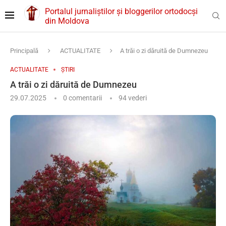
Portalul jurnaliștilor și bloggerilor ortodocși
din Moldova
Principală
ACTUALITATE
A trăi o zi dăruită de Dumnezeu
ACTUALITATE
ȘTIRI
A trăi o zi dăruită de Dumnezeu
29.07.2025
0 comentarii
94
vederi