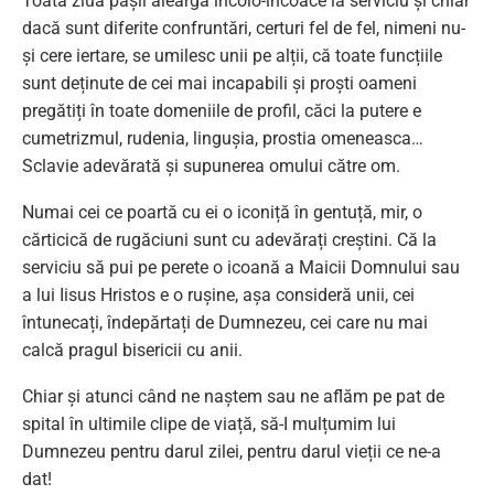
Toată ziua pașii aleargă încolo-încoace la serviciu și chiar
dacă sunt diferite confruntări, certuri fel de fel, nimeni nu-
și cere iertare, se umilesc unii pe alții, că toate funcțiile
sunt deținute de cei mai incapabili și proști oameni
pregătiți în toate domeniile de profil, căci la putere e
cumetrizmul, rudenia, lingușia, prostia omeneasca…
Sclavie adevărată și supunerea omului către om.
Numai cei ce poartă cu ei o iconiță în gentuță, mir, o
cărticică de rugăciuni sunt cu adevărați creștini. Că la
serviciu să pui pe perete o icoană a Maicii Domnului sau
a lui Iisus Hristos e o rușine, așa consideră unii, cei
întunecați, îndepărtați de Dumnezeu, cei care nu mai
calcă pragul bisericii cu anii.
Chiar și atunci când ne naștem sau ne aflăm pe pat de
spital în ultimile clipe de viață, să-I mulțumim lui
Dumnezeu pentru darul zilei, pentru darul vieții ce ne-a
dat!