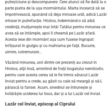
putreziciune şi descompunere. Cere atunci să fie dată la o
parte piatra de la uşa mormântului. Marta încearcă să se
împotrivească, spunând că deja miroase urât, adică Lazăr
intrase în putrefacţie. Hristos, îndemnând-o să aibă
credinţă, mulţumeşte mai întâi Tatălui pentru minunea ce
avea să se întâmple, apoi îl cheamă pe Lazăr afară.
Acesta iese din mormânt aşa cum fusese îngropat:
înfăşurat în giulgiu şi cu mahrama pe faţă. Bucurie,
uimire, cutremurare…
Văzând minunea, unii dintre cei prezenţi au crezut în
Hristos, alţii însă, amintind de fraţii bogatului nemilostiv,
pentru care acesta cerea să le fie trimis săracul Lazăr
înviat pentru a crede, au găsit cu cale să meargă şi să-L
pârască la farisei. Acum, sinedriul se întruneşte şi
hotărăşte uciderea lui Iisus, dar şi a lui Lazăr cel înviat.
Lazăr cel înviat, episcop al Ciprului