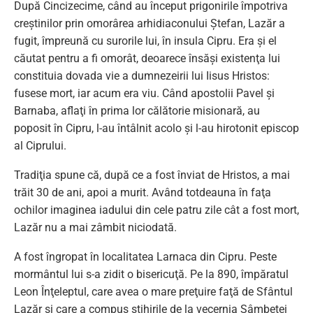
După Cincizecime, când au început prigonirile împotriva
creştinilor prin omorârea arhidiaconului Ştefan, Lazăr a
fugit, împreună cu surorile lui, în insula Cipru. Era şi el
căutat pentru a fi omorât, deoarece însăşi existenţa lui
constituia dovada vie a dumnezeirii lui Iisus Hristos:
fusese mort, iar acum era viu. Când apostolii Pavel şi
Barnaba, aflaţi în prima lor călătorie misionară, au
poposit în Cipru, l-au întâlnit acolo şi l-au hirotonit episcop
al Ciprului.
Tradiţia spune că, după ce a fost înviat de Hristos, a mai
trăit 30 de ani, apoi a murit. Având totdeauna în faţa
ochilor imaginea iadului din cele patru zile cât a fost mort,
Lazăr nu a mai zâmbit niciodată.
A fost îngropat în localitatea Larnaca din Cipru. Peste
mormântul lui s-a zidit o bisericuţă. Pe la 890, împăratul
Leon Înţeleptul, care avea o mare preţuire faţă de Sfântul
Lazăr şi care a compus stihirile de la vecernia Sâmbetei