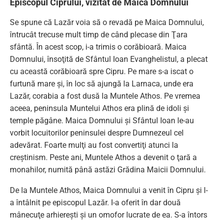
Episcopul Ciprului, vizitat de Maica Domnului
Se spune că Lazăr voia să o revadă pe Maica Domnului,
întrucât trecuse mult timp de când plecase din Ţara
sfântă. În acest scop, i-a trimis o corăbioară. Maica
Domnului, însoţită de Sfântul Ioan Evanghelistul, a plecat
cu această corăbioară spre Cipru. Pe mare s-a iscat o
furtună mare şi, în loc să ajungă la Larnaca, unde era
Lazăr, corabia a fost dusă la Muntele Athos. Pe vremea
aceea, peninsula Muntelui Athos era plină de idoli şi
temple păgâne. Maica Domnului şi Sfântul Ioan le-au
vorbit locuitorilor peninsulei despre Dumnezeul cel
adevărat. Foarte mulţi au fost convertiţi atunci la
creştinism. Peste ani, Muntele Athos a devenit o ţară a
monahilor, numită până astăzi Grădina Maicii Domnului.
De la Muntele Athos, Maica Domnului a venit în Cipru şi l-
a întâlnit pe episcopul Lazăr. I-a oferit în dar două
mânecuţe arhiereşti şi un omofor lucrate de ea. S-a întors