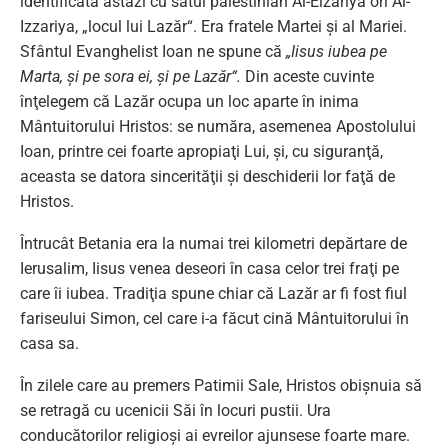
identificată astăzi cu satul palestinian Al-Eizariya ori Al-
Izzariya, „locul lui Lazăr“. Era fratele Martei şi al Mariei.
Sfântul Evanghelist Ioan ne spune că
„Iisus iubea pe
Marta, şi pe sora ei, şi pe Lazăr“.
Din aceste cuvinte
înţelegem că Lazăr ocupa un loc aparte în inima
Mântuitorului Hristos: se număra, asemenea Apostolului
Ioan, printre cei foarte apropiaţi Lui, şi, cu siguranţă,
aceasta se datora sincerităţii şi deschiderii lor faţă de
Hristos.
Întrucât Betania era la numai trei kilometri depărtare de
Ierusalim, Iisus venea deseori în casa celor trei fraţi pe
care îi iubea. Tradiţia spune chiar că Lazăr ar fi fost fiul
fariseului Simon, cel care i-a făcut cină Mântuitorului în
casa sa.
În zilele care au premers Patimii Sale, Hristos obişnuia să
se retragă cu ucenicii Săi în locuri pustii. Ura
conducătorilor religioşi ai evreilor ajunsese foarte mare.