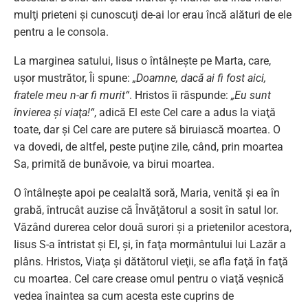
mulţi prieteni şi cunoscuţi de-ai lor erau încă alături de ele
pentru a le consola.
La marginea satului, Iisus o întâlneşte pe Marta, care,
uşor mustrător, Îi spune:
„Doamne, dacă ai fi fost aici,
fratele meu n-ar fi murit“
. Hristos îi răspunde:
„Eu sunt
învierea şi viaţa!“
, adică El este Cel care a adus la viaţă
toate, dar şi Cel care are putere să biruiască moartea. O
va dovedi, de altfel, peste puţine zile, când, prin moartea
Sa, primită de bunăvoie, va birui moartea.
O întâlneşte apoi pe cealaltă soră, Maria, venită şi ea în
grabă, întrucât auzise că Învăţătorul a sosit în satul lor.
Văzând durerea celor două surori şi a prietenilor acestora,
Iisus S-a întristat şi El, şi, în faţa mormântului lui Lazăr a
plâns. Hristos, Viaţa şi dătătorul vieţii, se afla faţă în faţă
cu moartea. Cel care crease omul pentru o viaţă veşnică
vedea înaintea sa cum acesta este cuprins de