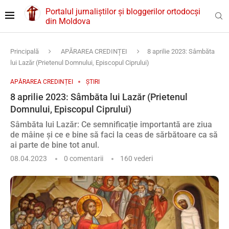
Portalul jurnaliștilor și bloggerilor ortodocși
din Moldova
Principală
APĂRAREA CREDINȚEI
8 aprilie 2023: Sâmbăta
lui Lazăr (Prietenul Domnului, Episcopul Ciprului)
APĂRAREA CREDINȚEI
ȘTIRI
8 aprilie 2023: Sâmbăta lui Lazăr (Prietenul
Domnului, Episcopul Ciprului)
Sâmbăta lui Lazăr: Ce semnificație importantă are ziua
de mâine și ce e bine să faci la ceas de sărbătoare ca să
ai parte de bine tot anul.
08.04.2023
0 comentarii
160
vederi