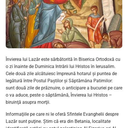
Învierea lui Lazăr este sărbătorită în Biserica Ortodoxă cu
o zi înainte de Duminica Intrării lui Hristos în Ierusalim.
Cele două zile alcătuiesc împreună hotarul şi puntea de
legătură între Postul Paştilor şi Săptămâna Patimilor:
sunt două zile de prăznuire, o anticipare a bucuriei pe care
o va aduce, peste o săptămână, Învierea lui Hristos –
biruinţă asupra morţii.
Informaţiile pe care ni le oferă Sfintele Evanghelii despre
Lazăr sunt puţine. Ştim că era din Betania, localitate