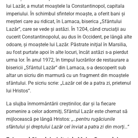
lui Lazăr, a mutat moaştele la Constantinopol, capitala
imperiului. În schimbul sfintelor moaşte, a oferit bani şi
meşteri care au ridicat, în Larnaca, biserica „Sfântului
Lazăr“, care se vede şi astăzi. În 1204, când cruciaţii au
cucerit Constantinopolul, au dus în Occident, pe lângă alte
odoare, şi moaştele lui Lazăr. Păstrate iniţial în Marsilia,
au fost purtate apoi în alte locuri, încât astăzi s-a pierdut
urma lor. În anul 1972, în timpul lucrărilor de restaurare a
bisericii „Sfântul Lazăr“ din Larnaca, s-a descoperit sub
altar un sicriu din marmură cu un fragment din moaştele
sfântului. Pe sicriu scrie: „Lazăr cel de a patra zi, prietenul
lui Hristos“.
La slujba înmormântării creştinilor, dar şi la fiecare
pomenire a celor adormiţi, Sfântul Lazăr este chemat să
mijlocească pe lângă Hristos
: „…pentru rugăciunile
sfântului şi dreptului Lazăr cel înviat a patra zi din morţi…“