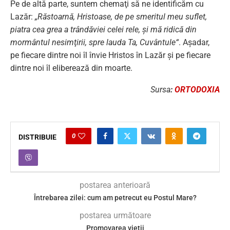
Pe de altă parte, suntem chemaţi să ne identificăm cu
Lazăr:
„Răstoarnă, Hristoase, de pe smeritul meu suflet,
piatra cea grea a trândăviei celei rele, şi mă ridică din
mormântul nesimţirii, spre lauda Ta, Cuvântule“
. Aşadar,
pe fiecare dintre noi îl învie Hristos în Lazăr şi pe fiecare
dintre noi îl eliberează din moarte.
Sursa
:
ORTODOXIA
0
DISTRIBUIE
postarea anterioară
Întrebarea zilei: cum am petrecut eu Postul Mare?
postarea următoare
Promovarea vieții