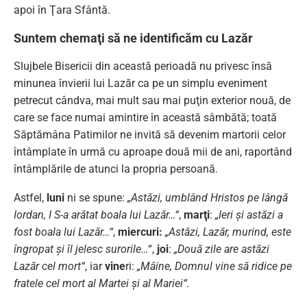
apoi în Ţara Sfântă.
Suntem chemaţi să ne identificăm cu Lazăr
Slujbele Bisericii din această perioadă nu privesc însă
minunea învierii lui Lazăr ca pe un simplu eveniment
petrecut cândva, mai mult sau mai puţin exterior nouă, de
care se face numai amintire în această sâmbătă; toată
Săptămâna Patimilor ne invită să devenim martorii celor
întâmplate în urmă cu aproape două mii de ani, raportând
întâmplările de atunci la propria persoană.
Astfel,
luni
ni se spune:
„Astăzi, umblând Hristos pe lângă
Iordan, I S-a arătat boala lui Lazăr…“
,
marţi
:
„Ieri şi astăzi a
fost boala lui Lazăr…“
,
miercuri:
„Astăzi, Lazăr, murind, este
îngropat şi îl jelesc surorile…
“,
joi
:
„Două zile are astăzi
Lazăr cel mort“
, iar
vine
ri:
„Mâine, Domnul vine să ridice pe
fratele cel mort al Martei şi al Mariei“.