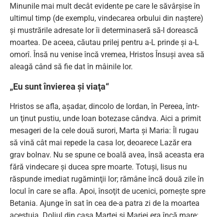
Minunile mai mult decât evidente pe care le săvârşise în
ultimul timp (de exemplu, vindecarea orbului din naştere)
şi mustrările adresate lor îi determinaseră să-I dorească
moartea. De aceea, căutau prilej pentru a-L prinde şi a-L
omorî. Însă nu venise încă vremea, Hristos Însuşi avea să
aleagă când să fie dat în mâinile lor.
„Eu sunt învierea şi viaţa“
Hristos se afla, aşadar, dincolo de Iordan, în Pereea, într-
un ţinut pustiu, unde Ioan botezase cândva. Aici a primit
mesageri de la cele două surori, Marta şi Maria: Îl rugau
să vină cât mai repede la casa lor, deoarece Lazăr era
grav bolnav. Nu se spune ce boală avea, însă aceasta era
fără vindecare şi ducea spre moarte. Totuşi, Iisus nu
răspunde imediat rugăminţii lor; rămâne încă două zile în
locul în care se afla. Apoi, însoţit de ucenici, porneşte spre
Betania. Ajunge în sat în cea de-a patra zi de la moartea
acestuia. Doliul din casa Martei şi Mariei era încă mare: