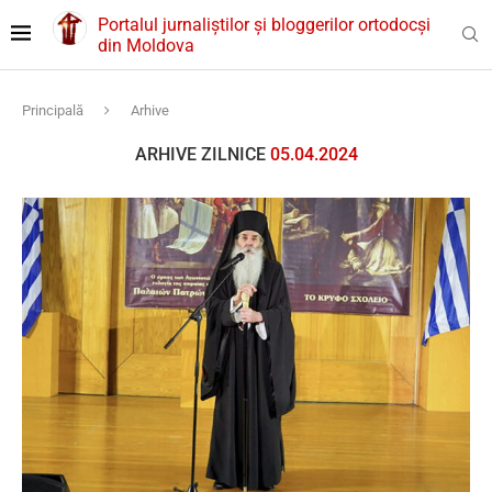
Portalul jurnaliștilor și bloggerilor ortodocși
din Moldova
Principală
Arhive
ARHIVE ZILNICE
05.04.2024