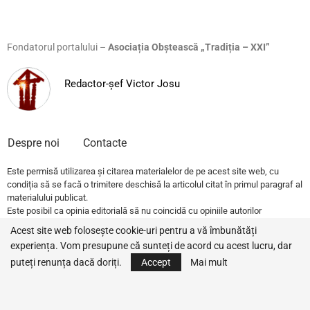
Fondatorul portalului –
Asociația Obștească „Tradiția – XXI”
Redactor-șef Victor Josu
Despre noi
Contacte
Este permisă utilizarea și citarea materialelor de pe acest site web, cu
condiția să se facă o trimitere deschisă la articolul citat în primul paragraf al
materialului publicat.
Este posibil ca opinia editorială să nu coincidă cu opiniile autorilor
publicațiilor.
Acest site web folosește cookie-uri pentru a vă îmbunătăți
experiența. Vom presupune că sunteți de acord cu acest lucru, dar
© 2022 – All Rights Reserved.
Traditia.md
puteți renunța dacă doriți.
Accept
Mai mult