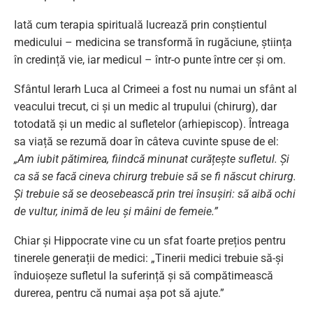
Iată cum terapia spirituală lucrează prin conștientul
medicului – medicina se transformă în rugăciune, știința
în credință vie, iar medicul – într-o punte între cer și om.
Sfântul Ierarh Luca al Crimeei a fost nu numai un sfânt al
veacului trecut, ci și un medic al trupului (chirurg), dar
totodată și un medic al sufletelor (arhiepiscop). Întreaga
sa viață se rezumă doar în câteva cuvinte spuse de el:
„Am iubit pătimirea, fiindcă minunat curățește sufletul. Și
ca să se facă cineva chirurg trebuie să se fi născut chirurg.
Și trebuie să se deosebească prin trei însușiri: să aibă ochi
de vultur, inimă de leu și mâini de femeie.”
Chiar și Hippocrate vine cu un sfat foarte prețios pentru
tinerele generații de medici: „Tinerii medici trebuie să-și
înduioșeze sufletul la suferință și să compătimească
durerea, pentru că numai așa pot să ajute.”