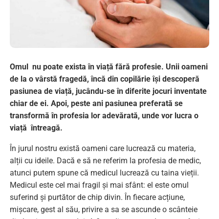
Omul nu poate exista în viață fără profesie. Unii oameni
de la o vârstă fragedă, încă din copilărie își descoperă
pasiunea de viață, jucându-se în diferite jocuri inventate
chiar de ei. Apoi, peste ani pasiunea preferată se
transformă în profesia lor adevărată, unde vor lucra o
viață întreagă.
În jurul nostru există oameni care lucrează cu materia,
alții cu ideile. Dacă e să ne referim la profesia de medic,
atunci putem spune că medicul lucrează cu taina vieții.
Medicul este cel mai fragil și mai sfânt: el este omul
suferind și purtător de chip divin. În fiecare acțiune,
mișcare, gest al său, privire a sa se ascunde o scânteie