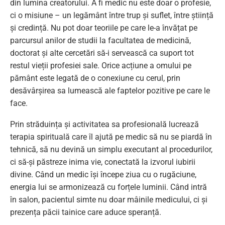
din lumina creatorului. A fi medic nu este doar o profesie,
ci o misiune – un legământ între trup și suflet, între știință
și credință. Nu pot doar teoriile pe care le-a învățat pe
parcursul anilor de studii la facultatea de medicină,
doctorat și alte cercetări să-i servească ca suport tot
restul vieții profesiei sale. Orice acțiune a omului pe
pământ este legată de o conexiune cu cerul, prin
desăvârșirea sa lumească ale faptelor pozitive pe care le
face.
Prin străduința și activitatea sa profesională lucrează
terapia spirituală care îl ajută pe medic să nu se piardă în
tehnică, să nu devină un simplu executant al procedurilor,
ci să-și păstreze inima vie, conectată la izvorul iubirii
divine. Când un medic își începe ziua cu o rugăciune,
energia lui se armonizează cu forțele luminii. Când intră
în salon, pacientul simte nu doar mâinile medicului, ci și
prezența păcii tainice care aduce speranță.