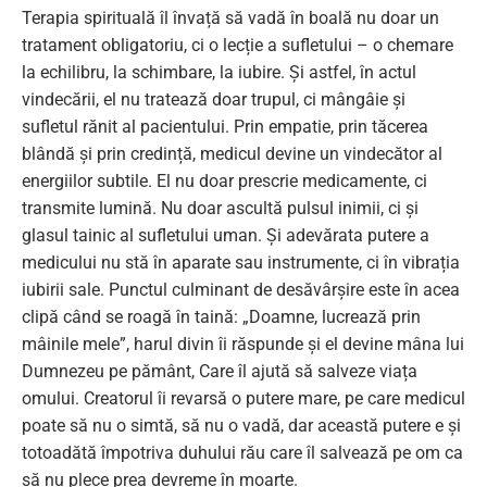
Terapia spirituală îl învață să vadă în boală nu doar un
tratament obligatoriu, ci o lecție a sufletului – o chemare
la echilibru, la schimbare, la iubire. Și astfel, în actul
vindecării, el nu tratează doar trupul, ci mângâie și
sufletul rănit al pacientului. Prin empatie, prin tăcerea
blândă și prin credință, medicul devine un vindecător al
energiilor subtile. El nu doar prescrie medicamente, ci
transmite lumină. Nu doar ascultă pulsul inimii, ci și
glasul tainic al sufletului uman. Și adevărata putere a
medicului nu stă în aparate sau instrumente, ci în vibrația
iubirii sale. Punctul culminant de desăvârșire este în acea
clipă când se roagă în taină: „Doamne, lucrează prin
mâinile mele”, harul divin îi răspunde și el devine mâna lui
Dumnezeu pe pământ, Care îl ajută să salveze viața
omului. Creatorul îi revarsă o putere mare, pe care medicul
poate să nu o simtă, să nu o vadă, dar această putere e și
totoadătă împotriva duhului rău care îl salvează pe om ca
să nu plece prea devreme în moarte.