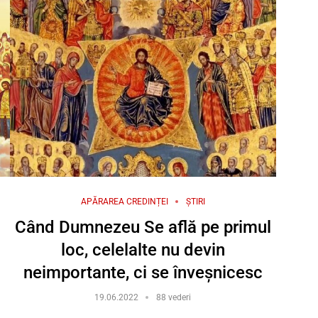
APĂRAREA CREDINȚEI
ȘTIRI
Când Dumnezeu Se află pe primul
loc, celelalte nu devin
neimportante, ci se înveșnicesc
19.06.2022
88 vederi