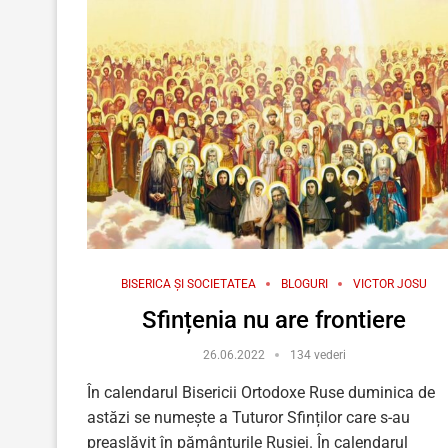
BISERICA ȘI SOCIETATEA
BLOGURI
VICTOR JOSU
Sfințenia nu are frontiere
26.06.2022
134 vederi
În calendarul Bisericii Ortodoxe Ruse duminica de
astăzi se numește a Tuturor Sfinților care s-au
preaslăvit în pământurile Rusiei. În calendarul