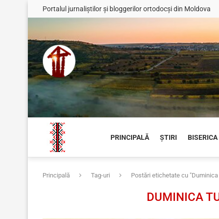
Portalul jurnaliștilor și bloggerilor ortodocși din Moldova
PRINCIPALĂ
ȘTIRI
BISERICA
Principală
Tag-uri
Postări etichetate cu "Duminica T
DUMINICA T