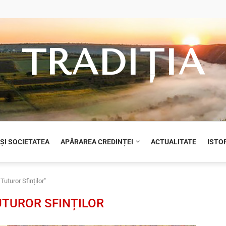
TRADIȚIA
 ȘI SOCIETATEA
APĂRAREA CREDINȚEI
ACTUALITATE
ISTOR
uturor Sfinților"
UTUROR SFINȚILOR