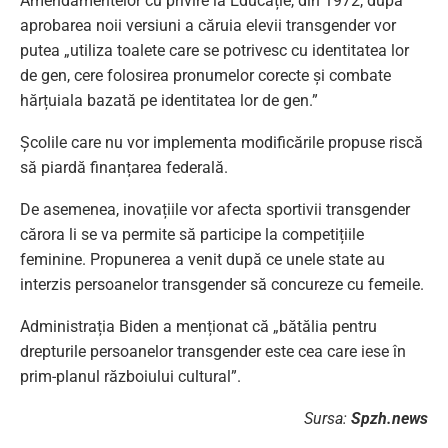
Amendamentelor cu privire la Educație, din 1972, după
aprobarea noii versiuni a căruia elevii transgender vor
putea „utiliza toalete care se potrivesc cu identitatea lor
de gen, cere folosirea pronumelor corecte și combate
hărțuiala bazată pe identitatea lor de gen.”
Școlile care nu vor implementa modificările propuse riscă
să piardă finanțarea federală.
De asemenea, inovațiile vor afecta sportivii transgender
cărora li se va permite să participe la competițiile
feminine. Propunerea a venit după ce unele state au
interzis persoanelor transgender să concureze cu femeile.
Administrația Biden a menționat că „bătălia pentru
drepturile persoanelor transgender este cea care iese în
prim-planul războiului cultural”.
Sursa:
Spzh.news