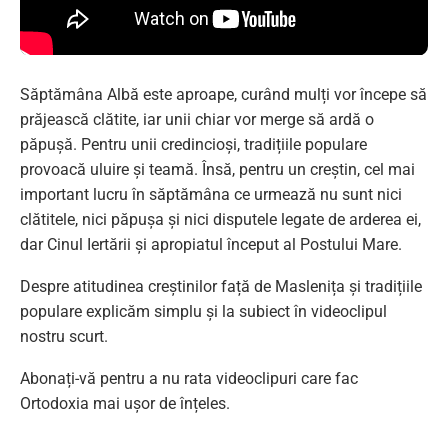
Săptămâna Albă este aproape, curând mulți vor începe să
prăjească clătite, iar unii chiar vor merge să ardă o
păpușă. Pentru unii credincioși, tradițiile populare
provoacă uluire și teamă. Însă, pentru un creștin, cel mai
important lucru în săptămâna ce urmează nu sunt nici
clătitele, nici păpușa și nici disputele legate de arderea ei,
dar Cinul Iertării și apropiatul început al Postului Mare.
Despre atitudinea creștinilor față de Maslenița și tradițiile
populare explicăm simplu și la subiect în videoclipul
nostru scurt.
Abonați-vă pentru a nu rata videoclipuri care fac
Ortodoxia mai ușor de înțeles.