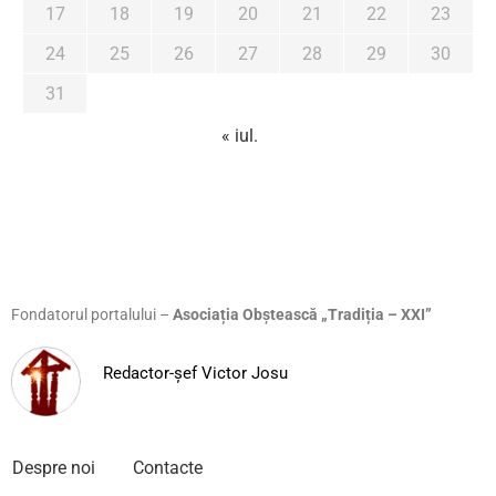
17
18
19
20
21
22
23
24
25
26
27
28
29
30
31
« iul.
Fondatorul portalului –
Asociația Obștească „Tradiția – XXI”
Redactor-șef Victor Josu
Despre noi
Contacte