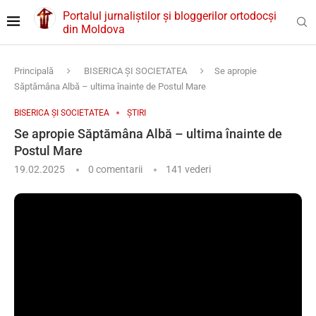
Portalul jurnaliștilor și bloggerilor ortodocși
din Moldova
Principală
BISERICA ȘI SOCIETATEA
Se apropie
Săptămâna Albă – ultima înainte de Postul Mare
BISERICA ȘI SOCIETATEA
ȘTIRI
Se apropie Săptămâna Albă – ultima înainte de
Postul Mare
19.02.2025
0 comentarii
141
vederi