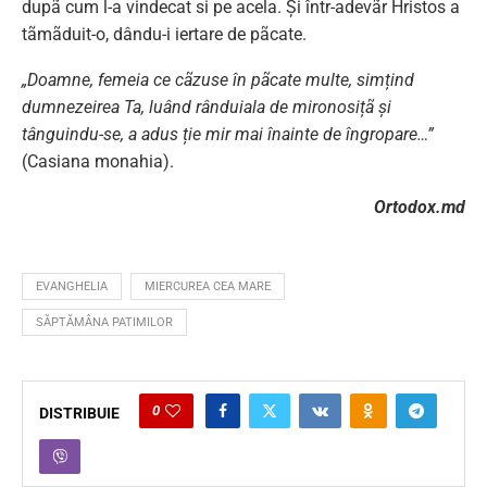
dupã cum l-a vindecat si pe acela. Și într-adevãr Hristos a
tãmãduit-o, dându-i iertare de pãcate.
„Doamne, femeia ce cãzuse în pãcate multe, simțind
dumnezeirea Ta, luând rânduiala de mironosițã și
tânguindu-se, a adus ție mir mai înainte de îngropare…”
(Casiana monahia).
Ortodox.md
EVANGHELIA
MIERCUREA CEA MARE
SĂPTĂMÂNA PATIMILOR
0
DISTRIBUIE