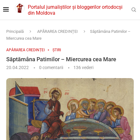
Portalul jurnaliștilor și bloggerilor ortodocși
din Moldova
Principală
APĂRAREA CREDINȚEI
Săptămâna Patimilor –
Miercurea cea Mare
APĂRAREA CREDINȚEI
ȘTIRI
Săptămâna Patimilor – Miercurea cea Mare
20.04.2022
0 comentarii
136
vederi