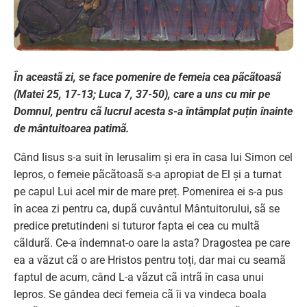
În aceastã zi, se face pomenire de femeia cea pãcãtoasã
(Matei 25, 17-13; Luca 7, 37-50), care a uns cu mir pe
Domnul, pentru cã lucrul acesta s-a întâmplat puțin înainte
de mântuitoarea patimã.
Când Iisus s-a suit în Ierusalim și era în casa lui Simon cel
lepros, o femeie pãcãtoasã s-a apropiat de El și a turnat
pe capul Lui acel mir de mare preț. Pomenirea ei s-a pus
în acea zi pentru ca, dupã cuvântul Mântuitorului, sã se
predice pretutindeni si tuturor fapta ei cea cu multã
cãldurã. Ce-a îndemnat-o oare la asta? Dragostea pe care
ea a vãzut cã o are Hristos pentru toți, dar mai cu seamã
faptul de acum, când L-a vãzut cã intrã în casa unui
lepros. Se gândea deci femeia cã îi va vindeca boala