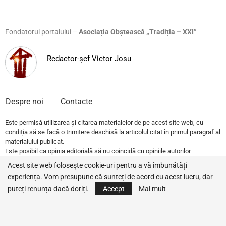
Fondatorul portalului –
Asociația Obștească „Tradiția – XXI”
Redactor-șef Victor Josu
Despre noi
Contacte
Este permisă utilizarea și citarea materialelor de pe acest site web, cu
condiția să se facă o trimitere deschisă la articolul citat în primul paragraf al
materialului publicat.
Este posibil ca opinia editorială să nu coincidă cu opiniile autorilor
publicațiilor.
Acest site web folosește cookie-uri pentru a vă îmbunătăți
experiența. Vom presupune că sunteți de acord cu acest lucru, dar
© 2022 – All Rights Reserved.
Traditia.md
puteți renunța dacă doriți.
Accept
Mai mult