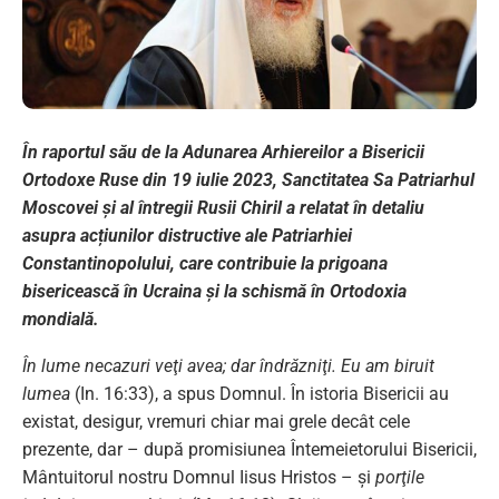
În raportul său de la Adunarea Arhiereilor a Bisericii
Ortodoxe Ruse din 19 iulie 2023, Sanctitatea Sa Patriarhul
Moscovei și al întregii Rusii Chiril a relatat în detaliu
asupra acțiunilor distructive ale Patriarhiei
Constantinopolului, care contribuie la
prigoana
bisericească în Ucraina și la schismă în Ortodoxia
mondială.
În lume necazuri veţi avea; dar îndrăzniţi. Eu am biruit
lumea
(In. 16:33), a spus Domnul. În istoria Bisericii au
existat, desigur, vremuri chiar mai grele decât cele
prezente, dar – după promisiunea Întemeietorului Bisericii,
Mântuitorul nostru Domnul Iisus Hristos – şi
porţile