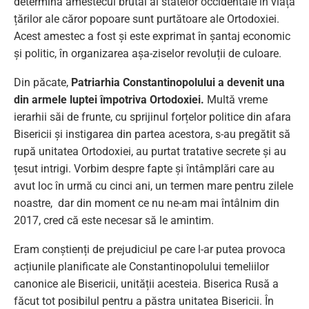
determină amestecul brutal al statelor occidentale în viața
țărilor ale căror popoare sunt purtătoare ale Ortodoxiei.
Acest amestec a fost și este exprimat în șantaj economic
și politic, în organizarea așa-ziselor revoluții de culoare.
Din păcate,
Patriarhia Constantinopolului a devenit una
din armele luptei împotriva Ortodoxiei.
Multă vreme
ierarhii săi de frunte, cu sprijinul forțelor politice din afara
Bisericii și instigarea din partea acestora, s-au pregătit să
rupă unitatea Ortodoxiei, au purtat tratative secrete și au
țesut intrigi. Vorbim despre fapte și întâmplări care au
avut loc în urmă cu cinci ani, un termen mare pentru zilele
noastre, dar din moment ce nu ne-am mai întâlnim din
2017, cred că este necesar să le amintim.
Eram conștienți de prejudiciul pe care l-ar putea provoca
acțiunile planificate ale Constantinopolului temeliilor
canonice ale Bisericii, unității acesteia. Biserica Rusă a
făcut tot posibilul pentru a păstra unitatea Bisericii. În