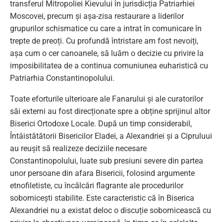
transferul Mitropoliei Kievului în jurisdicția Patriarhiei
Moscovei, precum și așa-zisa restaurare a liderilor
grupurilor schismatice cu care a intrat în comunicare în
trepte de preoți. Cu profundă întristare am fost nevoiți,
așa cum o cer canoanele, să luăm o decizie cu privire la
imposibilitatea de a continua comuniunea euharistică cu
Patriarhia Constantinopolului.
Toate eforturile ulterioare ale Fanarului și ale curatorilor
săi externi au fost direcționate spre a obține sprijinul altor
Biserici Ortodoxe Locale. După un timp considerabil,
Întâistătătorii Bisericilor Eladei, a Alexandriei și a Cipruluui
au reușit să realizeze deciziile necesare
Constantinopolului, luate sub presiuni severe din partea
unor persoane din afara Bisericii, folosind argumente
etnofiletiste, cu încălcări flagrante ale procedurilor
sobornicești stabilite. Este caracteristic că în Biserica
Alexandriei nu a existat deloc o discuție sobornicească cu