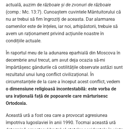
actuală, auzim de
războaie şi de zvonuri de războaie
(comp.: Mc. 13:7). Cunoaștem cuvintele Mântuitorului că
nu ar trebui să fim îngroziți de aceasta. Dar alarmarea
oamenilor este de înțeles, iar noi, arhipăstorii, trebuie să
avem un raționament privind acțiunile noastre în
condițiile actuale.
În raportul meu de la adunarea eparhială din Moscova în
decembrie anul trecut, am avut deja ocazia să-mi
împărtășesc gândurile că ostilitățile observate astăzi sunt
rezultatul unui lung conflict civilizațional. În
circumstanțele de la care a început acest conflict, vedem
o dimensiune religioasă incontestabilă:
este vorba de
ur
a
irațională față de popoarele care mărturisesc
Ortodoxia.
Această ură a fost cea care a provocat agresiunea
împotriva Iugoslaviei în anii 1990. Tocmai această ură