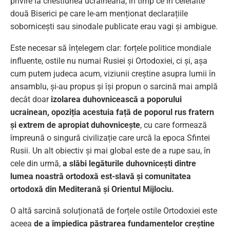
privire la chestiunea ucraineană, în timp ce în celelalte
două Biserici pe care le-am menționat declarațiile
sobornicești sau sinodale publicate erau vagi și ambigue.
Este necesar să înțelegem clar: forțele politice mondiale
influente, ostile nu numai Rusiei și Ortodoxiei, ci și, așa
cum putem judeca acum, viziunii creștine asupra lumii în
ansamblu, și-au propus și își propun o sarcină mai amplă
decât doar
izolarea duhovnicească a poporului
ucrainean, opoziția acestuia față de poporul rus fratern
și extrem de apropiat duhovnicește
, cu care formează
împreună o singură civilizație care urcă la epoca Sfintei
Rusii. Un alt obiectiv și mai global este de a rupe sau, în
cele din urmă,
a slăbi legăturile duhovnicești dintre
lumea noastră ortodoxă est-slavă și comunitatea
ortodoxă din Mediterană și Orientul Mijlociu.
O altă sarcină soluționată de forțele ostile Ortodoxiei este
aceea
de a împiedica păstrarea fundamentelor creștine