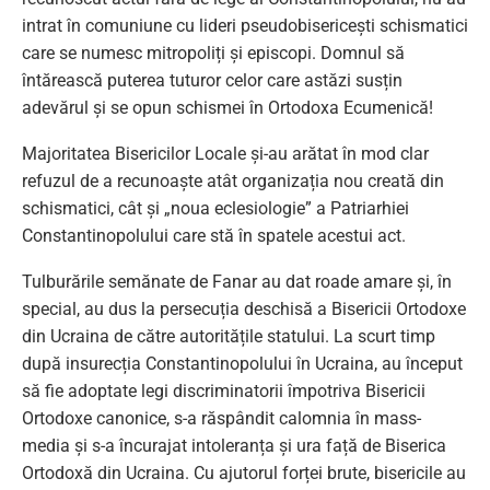
intrat în comuniune cu lideri pseudobisericești schismatici
care se numesc mitropoliți și episcopi. Domnul să
întărească puterea tuturor celor care astăzi susțin
adevărul și se opun schismei în Ortodoxa Ecumenică!
Majoritatea Bisericilor Locale și-au arătat în mod clar
refuzul de a recunoaște atât organizația nou creată din
schismatici, cât și „noua eclesiologie” a Patriarhiei
Constantinopolului care stă în spatele acestui act.
Tulburările semănate de Fanar au dat roade amare și, în
special, au dus la persecuția deschisă a Bisericii Ortodoxe
din Ucraina de către autoritățile statului. La scurt timp
după insurecția Constantinopolului în Ucraina, au început
să fie adoptate legi discriminatorii împotriva Bisericii
Ortodoxe canonice, s-a răspândit calomnia în mass-
media și s-a încurajat intoleranța și ura față de Biserica
Ortodoxă din Ucraina. Cu ajutorul forței brute, bisericile au