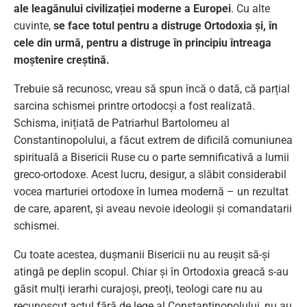
ale leagănului civilizației moderne a Europei
. Cu alte
cuvinte,
se face totul pentru a distruge Ortodoxia și, în
cele din urmă, pentru a distruge în principiu întreaga
moștenire creștină.
Trebuie să recunosc, vreau să spun încă o dată, că parțial
sarcina schismei printre ortodocși a fost realizată.
Schisma, inițiată de Patriarhul Bartolomeu al
Constantinopolului, a făcut extrem de dificilă comuniunea
spirituală a Bisericii Ruse cu o parte semnificativă a lumii
greco-ortodoxe. Acest lucru, desigur, a slăbit considerabil
vocea marturiei ortodoxe în lumea modernă – un rezultat
de care, aparent, și aveau nevoie ideologii și comandatarii
schismei.
Cu toate acestea, dușmanii Bisericii nu au reușit să-și
atingă pe deplin scopul. Chiar și în Ortodoxia greacă s-au
găsit mulți ierarhi curajoși, preoți, teologi care nu au
recunoscut actul fără de lege al Constantinopolului, nu au