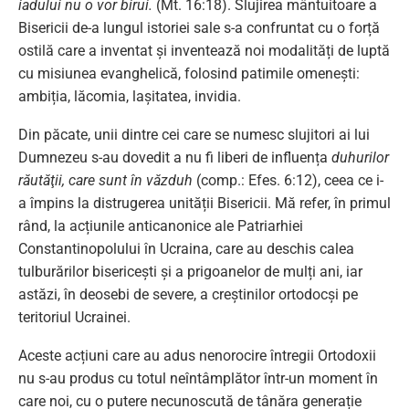
iadului nu o vor birui.
(Mt. 16:18). Slujirea mântuitoare a
Bisericii de-a lungul istoriei sale s-a confruntat cu o forță
ostilă care a inventat și inventează noi modalități de luptă
cu misiunea evanghelică, folosind patimile omenești:
ambiția, lăcomia, lașitatea, invidia.
Din păcate, unii dintre cei care se numesc slujitori ai lui
Dumnezeu s-au dovedit a nu fi liberi de influența
duhurilor
răutăţii, care sunt în văzduh
(comp.: Efes. 6:12), ceea ce i-
a împins la distrugerea unității Bisericii. Mă refer, în primul
rând, la acțiunile anticanonice ale Patriarhiei
Constantinopolului în Ucraina, care au deschis calea
tulburărilor bisericești și a prigoanelor de mulți ani, iar
astăzi, în deosebi de severe, a creștinilor ortodocși pe
teritoriul Ucrainei.
Aceste acțiuni care au adus nenorocire întregii Ortodoxii
nu s-au produs cu totul neîntâmplător într-un moment în
care noi, cu o putere necunoscută de tânăra generație