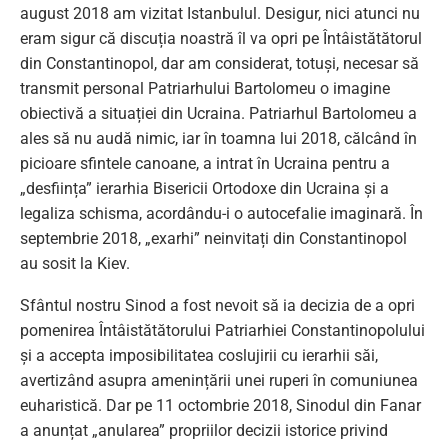
august 2018 am vizitat Istanbulul. Desigur, nici atunci nu
eram sigur că discuția noastră îl va opri pe Întâistătătorul
din Constantinopol, dar am considerat, totuși, necesar să
transmit personal Patriarhului Bartolomeu o imagine
obiectivă a situației din Ucraina. Patriarhul Bartolomeu a
ales să nu audă nimic, iar în toamna lui 2018, călcând în
picioare sfintele canoane, a intrat în Ucraina pentru a
„desființa” ierarhia Bisericii Ortodoxe din Ucraina și a
legaliza schisma, acordându-i o autocefalie imaginară. În
septembrie 2018, „exarhi” neinvitați din Constantinopol
au sosit la Kiev.
Sfântul nostru Sinod a fost nevoit să ia decizia de a opri
pomenirea Întâistătătorului Patriarhiei Constantinopolului
și a accepta imposibilitatea coslujirii cu ierarhii săi,
avertizând asupra amenințării unei ruperi în comuniunea
euharistică. Dar pe 11 octombrie 2018, Sinodul din Fanar
a anunțat „anularea” propriilor decizii istorice privind