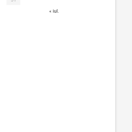
« iul.