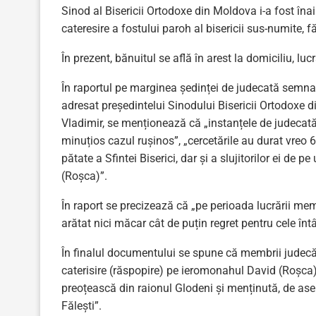
Sinod al Bisericii Ortodoxe din Moldova i-a fost îna
cateresire a fostului paroh al bisericii sus-numite, fă
În prezent, bănuitul se află în arest la domiciliu, l
În raportul pe marginea ședinței de judecată semnat 
adresat președintelui Sinodului Bisericii Ortodoxe d
Vladimir, se menționează că „instanțele de judecată 
minuțios cazul rușinos”, „cercetările au durat vreo 6-
pătate a Sfintei Biserici, dar și a slujitorilor ei 
(Roșca)”.
În raport se precizează că „pe perioada lucrării memb
arătat nici măcar cât de puțin regret pentru cele înt
În finalul documentului se spune că membrii judecă
caterisire (răspopire) pe ieromonahul David (Roșca)
preoțească din raionul Glodeni și menținută, de as
Fălești”.