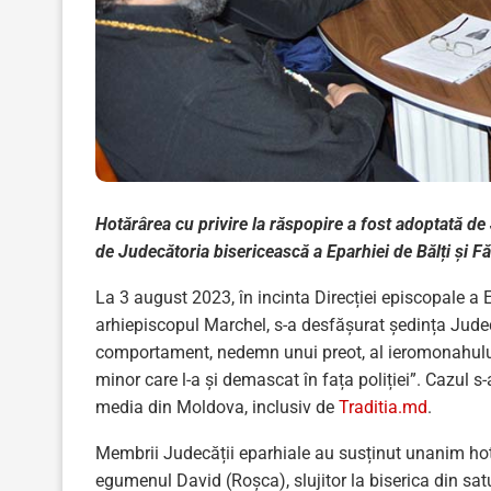
Hotărârea cu privire la răspopire a fost adoptată de
de Judecătoria bisericească a Eparhiei de Bălți și Fă
La 3 august 2023, în incinta Direcției episcopale a Ep
arhiepiscopul Marchel, s-a desfășurat ședința Judec
comportament, nedemn unui preot, al ieromonahului
minor care l-a și demascat în fața poliției”. Cazul s-
media din Moldova, inclusiv de
Traditia.md
.
Membrii Judecății eparhiale au susținut unanim hotă
egumenul David (Roșca), slujitor la biserica din satu