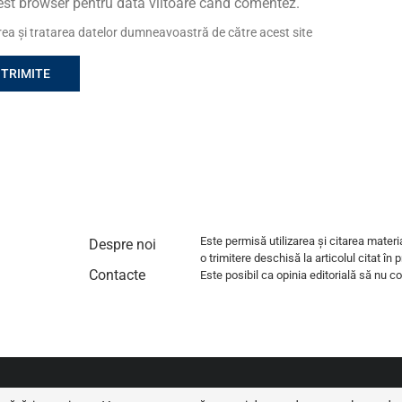
cest browser pentru data viitoare când comentez.
area și tratarea datelor dumneavoastră de către acest site
Este permisă utilizarea și citarea materi
Despre noi
o trimitere deschisă la articolul citat în 
Contacte
Este posibil ca opinia editorială să nu coi