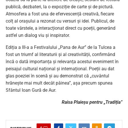
publică, dezbateri, la o expoziție de carte și de pictură.
Atmosfera a fost una de efervescență creativă, fiecare
colț al orașului a rezonat cu versuri și idei. Publicul, de
toate vârstele, a interacționat direct cu poeții, generând
astfel un dialog viu și inspirator.
Ediția a III-a a Festivalului „Pana de Aur” de la Tulcea a
fost un triumf al literaturii și al creativității, confirmând
încă o dată importanța și relevanța acestui eveniment în
peisajul cultural național și internațional. Poeții au dat
glas poeziei în scenă și au demonstrat că „cuvântul
hrănește mai mult decât pâinea”, așa precum spunea
Sfântul Ioan Gură de Aur.
Raisa Plaieșu pentru „Tradiția”
0