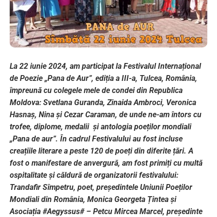
La 22 iunie 2024, am participat la Festivalul Internațional
de Poezie „Pana de Aur”, ediția a III-a, Tulcea, România,
împreună cu colegele mele de condei din Republica
Moldova: Svetlana Guranda, Zinaida Ambroci, Veronica
Hasnaș, Nina și Cezar Caraman, de unde ne-am întors cu
trofee, diplome, medalii și antologia poeților mondiali
„Pana de aur”. În cadrul Festivalului au fost incluse
creațiile literare a peste 120 de poeți din diferite țări. A
fost o manifestare de anvergură, am fost primiți cu multă
ospitalitate și căldură de organizatorii festivalului:
Trandafir Sîmpetru, poet, președintele Uniunii Poeților
Mondiali din România, Monica Georgeta Țintea și
Asociația #Aegyssus# – Petcu Mircea Marcel, președinte