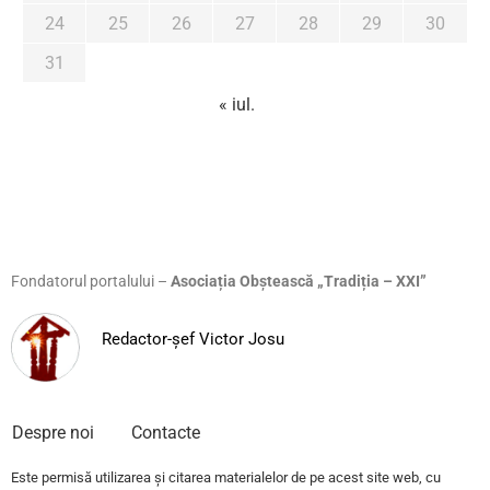
24
25
26
27
28
29
30
31
« iul.
Fondatorul portalului –
Asociația Obștească „Tradiția – XXI”
Redactor-șef Victor Josu
Despre noi
Contacte
Este permisă utilizarea și citarea materialelor de pe acest site web, cu