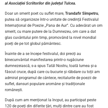
al Asociației Scriitorilor din județul Tulcea.
Doar un smerit poet cu suflet mare,
Trandafir Sîmpetru
,
putea să organizeze într-o unitate de credință Festivalul
Internațional de Poezie „Pana de Aur”. Cu adevărat un om
smerit, cu mare putere de la Dumnezeu, om care a dat
glas cuvântului prin timp, promovând la nivel mondial
poeți de pe tot globul pământesc.
Înainte de a se începe festivalul, doi preoți au
binecunvântat manifestarea printr-o rugăciune
dumnezeiască, s-a spus Tatăl Nostru, toată lumea și-a
făscut cruce, după care cu bucurie și răbdare cu toții am
admirat programul de cântece, recitalurile de poezii de
suflet, dansuri populare aromâne și tradiționale
românești.
După cum am menționat la încput, au participat peste
120 de poeți din diferite țări, mulți dintre care au fost