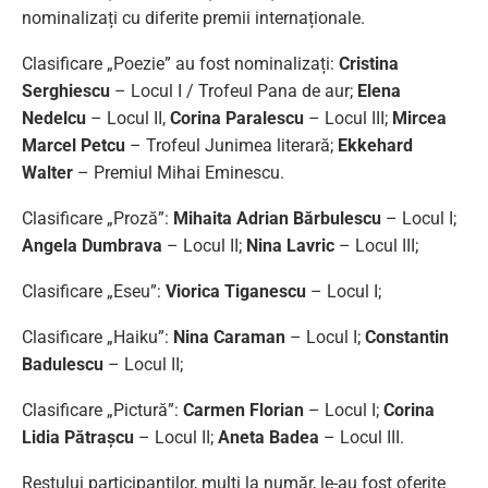
nominalizați cu diferite premii internaționale.
Clasificare „Poezie” au fost nominalizați:
Cristina
Serghiescu
– Locul I / Trofeul Pana de aur;
Elena
Nedelcu
– Locul II,
Corina Paralescu
– Locul III;
Mircea
Marcel Petcu
– Trofeul Junimea literară;
Ekkehard
Walter
– Premiul Mihai Eminescu.
Clasificare „Proză”:
Mihaita Adrian Bărbulescu
– Locul I;
Angela Dumbrava
– Locul II;
Nina Lavric
– Locul III;
Clasificare „Eseu”:
Viorica Tiganescu
– Locul I;
Clasificare „Haiku”:
Nina Caraman
– Locul I;
Constantin
Badulescu
– Locul II;
Clasificare „Pictură”:
Carmen Florian
– Locul I;
Corina
Lidia Pătrașcu
– Locul II;
Aneta Badea
– Locul III.
Restului participanților, mulți la număr, le-au fost oferite