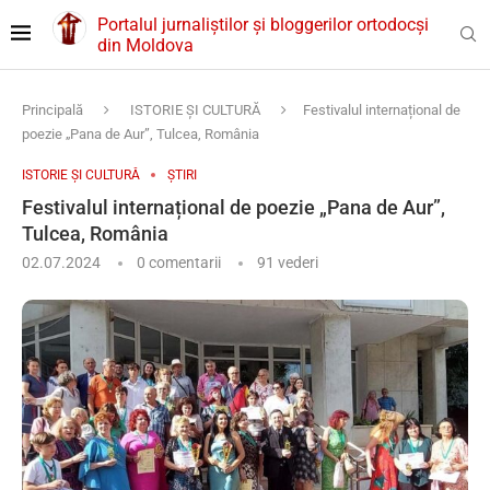
Portalul jurnaliștilor și bloggerilor ortodocși
din Moldova
Principală
ISTORIE ȘI CULTURĂ
Festivalul internațional de
poezie „Pana de Aur”, Tulcea, România
ISTORIE ȘI CULTURĂ
ȘTIRI
Festivalul internațional de poezie „Pana de Aur”,
Tulcea, România
02.07.2024
0 comentarii
91
vederi