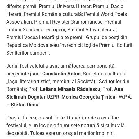
diferite premii: Premiul Universul literar; Premiul Dacia
literară; Premiul România culturală; Pemiul World Poets
Association; Premiul Revistei Grai românesc; Premiul
Editurii Scriitorilor europeni; Premiul Arhiva literară;
Premiul Vocea literară și alte premii. Grupul de poeți din
Republica Moldova s-au învrednicit toți de Premiul Editurii
Scriitorilor europeni.
Juriul festivalului a avut următoarea componență:
președinte juriu:
Constantin Anton
, Societatea culturală
,,Iașul literar-artistic”, membru al Societății Scriitorilor din
România; Prof.
Leliana Mihaela Rădulescu
; Prof.
Ana
Stelimah-Dogotar
UZPR;
Monica Georgeta Țintea
; W.P.A.
–
Ștefan Dima
.
Orașul Tulcea, orașul Deltei Dunării, unde a avut loc
festivalul, e un loc de o frumusețe naturală și culturală
deosebită. Tulcea este un oraș al marilor împliniri,