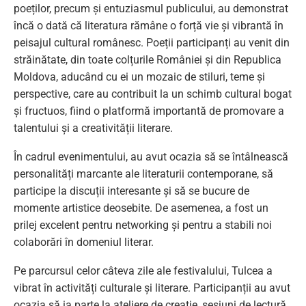
poeților, precum și entuziasmul publicului, au demonstrat
încă o dată că literatura rămâne o forță vie și vibrantă în
peisajul cultural românesc. Poeții participanți au venit din
străinătate, din toate colțurile României și din Republica
Moldova, aducând cu ei un mozaic de stiluri, teme și
perspective, care au contribuit la un schimb cultural bogat
și fructuos, fiind o platformă importantă de promovare a
talentului și a creativității literare.
În cadrul evenimentului, au avut ocazia să se întâlnească
personalități marcante ale literaturii contemporane, să
participe la discuții interesante și să se bucure de
momente artistice deosebite. De asemenea, a fost un
prilej excelent pentru networking și pentru a stabili noi
colaborări în domeniul literar.
Pe parcursul celor câteva zile ale festivalului, Tulcea a
vibrat în activități culturale și literare. Participanții au avut
ocazia să ia parte la ateliere de creație, sesiuni de lectură