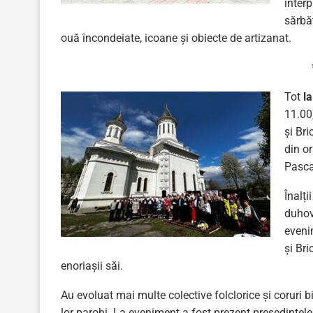
inter
sărbăt
ouă încondeiate, icoane și obiecte de artizanat.
Tot
la
11.00
și Br
din or
Pascal
Înalți
duhov
eveni
și Br
enoriașii săi.
Au evoluat mai multe colective folclorice și coruri bis
lor parohi. La eveniment a fost prezent președintele ra