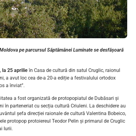
din Moldova pe parcursul Săptămânei Luminate se desfășoară
l,
la 25 aprilie
în Casa de cultură din satul Cruglic, raionul
ni, a avut loc cea de-a 20-a ediție a festivalului ortodox
os a înviat”.
vitatea a fost organizată de protopopiatul de Dubăsari și
ni în parteneriat cu secția cultură Criuleni. La deschidere au
uvântul șefa direcției raionale de cultură Valentina Bobeico,
tele protopop protoiereul Teodor Pelin și primarul de Cruglic
i Iurii.