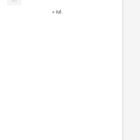
« iul.