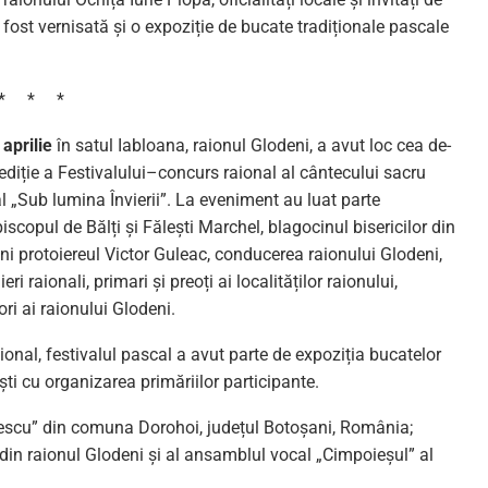
fost vernisată și o expoziție de bucate tradiționale pascale
* * *
 aprilie
în satul Iabloana, raionul Glodeni, a avut loc cea de-
 ediție a Festivalului–concurs raional al cântecului sacru
l „Sub lumina Învierii”. La eveniment au luat parte
iscopul de Bălți și Fălești Marchel, blagocinul bisericilor din
ni protoiereul Victor Guleac, conducerea raionului Glodeni,
ieri raionali, primari și preoți ai localităților raionului,
ori ai raionului Glodeni.
ional, festivalul pascal a avut parte de expoziția bucatelor
ti cu organizarea primăriilor participante.
Enescu” din comuna Dorohoi, județul Botoșani, România;
 din raionul Glodeni și al ansamblul vocal „Cimpoieșul” al