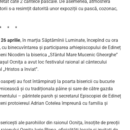
pretat câte 2 cântece pascale. De asemenea, atmosfera
orii s-a resimțit datorită unor expoziții cu pască, cozonac,
* * *
 26 aprilie
, în marția Săptămînii Luminate, începînd cu ora
, cu binecuvîntarea și participarea arhiepiscopului de Edineț
iceni Nicodim la biserica „Sfântul Mare Mucenic Gheorghe”
așul Ocniţa a avut loc festivalul raional al cântecului
 „Hristos a înviat”.
i oaspeți au fost întâmpinați la poarta bisericii cu bucurie
nicească și cu tradiționala pâine și sare de către gazda
mentului – părintele paroh și secretarul Episcopiei de Edineț
iceni protoiereul Adrian Cotelea împreună cu familia și
ericești ale parohiilor din raionul Ocnița, însoțite de preoții
ionului Ocnița Iurie Plopa, oficialități locale și invitați de