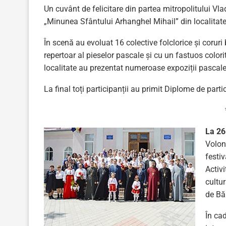
Un cuvânt de felicitare din partea mitropolitului Vlad
„Minunea Sfântului Arhanghel Mihail” din localitate ș
În scenă au evoluat 16 colective folclorice și coruri 
repertoar al pieselor pascale și cu un fastuos colorit
localitate au prezentat numeroase expoziții pascale
La final toți participanții au primit Diplome de parti
La 26
Volont
festi
Activi
cultur
de Băl
În cad