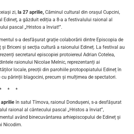
eiași zi,
la 27 aprilie,
Căminul cultural din orașul Cupcini,
l Edineț, a găzduit ediția a 8-a a festivalului raional al
ului pascal „Hristos a înviat!”.
mentul s-a desfășurat grație colaborării dintre Episcopia de
 și Briceni și secția cultură a raionului Edineț. La festival au
rezenți secretarul episcopiei protoiereul Adrian Cotelea,
intele raionului Nicolae Melnic, reprezentanți ai
tăților locale, preoții din parohiile protopopiatului Edineț în
e cu părinții blagocini, precum și mulțimea de spectatori.
* * *
 aprilie
în satul Tîrnova, raionul Dondușeni, s-a desfășurat
alul raional al cântecului pascal „Hristos a înviat”,
mentul având binecuvântarea arhiepiscopului de Edineț și
ni Nicodim.