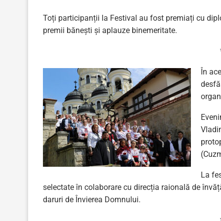
Toți participanții la Festival au fost premiați cu di
premii bănești și aplauze binemeritate.
În ace
desfă
organi
Eveni
Vladim
protop
(Cuzm
La fes
selectate în colaborare cu direcția raională de învă
daruri de Învierea Domnului.