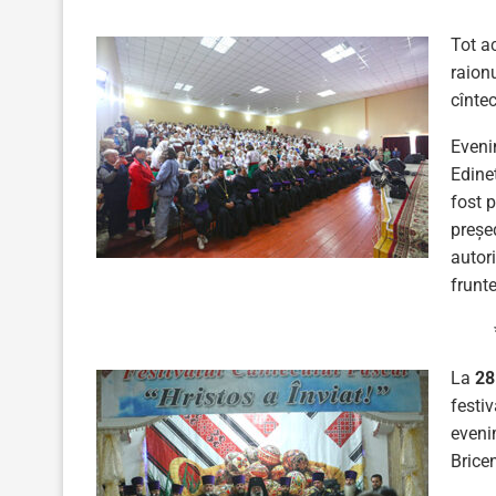
Tot ac
raionu
cîntec
Eveni
Edineț
fost p
președ
autori
frunt
La
28
festiv
eveni
Brice