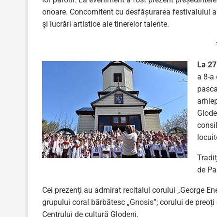
onoare. Concomitent cu desfășurarea festivalului a 
și lucrări artistice ale tinerelor talente.
La 27
a 8-a
pasca
arhiep
Glode
consil
locuit
Tradiț
de Paș
Cei prezenți au admirat recitalul corului „George 
grupului coral bărbătesc „Gnosis”; corului de preoți
Centrului de cultură Glodeni.