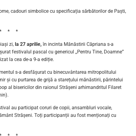
plome, cadouri simbolice cu specificația sărbătorilor de Paști,
* * *
iași zi,
la 27 aprilie,
în incinta Mănăstirii Căpriana s-a
șurat festivalul pascal cu genericul „Pentru Tine, Doamne”
zat la cea de-a 9-a ediție.
mentul s-a desfășurat cu binecuvântarea mitropolitului
ir și cu purtarea de grijă a starețului mănăstirii, părintelui
op al bisericilor din raionul Strășeni arhimandritul Filaret
in).
tival au participat coruri de copii, ansambluri vocale,
țământ Strășeni. Toți participanții au fost menționați cu
* * *