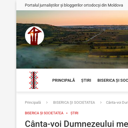
Portalul jurnaliștilor și bloggerilor ortodocși din Moldova
PRINCIPALĂ
ȘTIRI
BISERICA ȘI SO
Principală
BISERICA ȘI SOCIETATEA
Cânta-voi Dum
BISERICA ȘI SOCIETATEA
ȘTIRI
Cânta-voi Dumnezeului meu