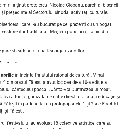
imir l-a ținut protoiereul Nicolae Ciobanu, paroh al bisericii
i președinte al Sectorului sinodal activități culturale.
bisericești, care i-au bucurat pe cei prezenți cu un bogat
 vestimentar tradițional. Meșterii populari și copiii din
.
cipare și cadouri din partea organizatorilor.
* * *
 aprilie
în incinta Palatului raional de cultură „Mihai
ir” din orașul Fălești a avut loc cea de-a 10-a ediție a
valului cântecului pascal ,,Cânta-Voi Dumnezeului meu”.
tatea a fost organizată de către direcția raională educație și
ă Fălești în parteneriat cu protopopiatele 1 și 2 ale Eparhiei
ți și Fălești.
rul festivalului au evoluat 18 colective artistice, care au