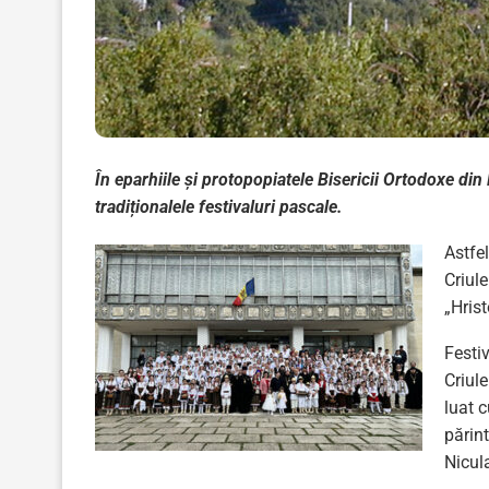
În eparhiile și protopopiatele Bisericii Ortodoxe 
tradiționalele festivaluri pascale.
Astfe
Criule
„Hrist
Festi
Criule
luat c
părin
Nicula