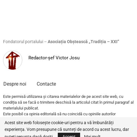
Fondatorul portalului –
Asociația Obștească „Tradiția – XXI”
Redactor-șef Victor Josu
Despre noi
Contacte
Este permisă utilizarea și citarea materialelor de pe acest site web, cu
condiția să se facă o trimitere deschisă la articolul citat în primul paragraf al
materialului publicat.
Este posibil ca opinia editorială să nu coincidă cu opiniile autorilor
publicațiilor.
Acest site web folosește cookie-uri pentru a vă îmbunătăți
experiența. Vom presupune că sunteți de acord cu acest lucru, dar
© 2022 – All Rights Reserved.
Traditia.md
puteți renunța dacă doriți.
Accept
Mai mult