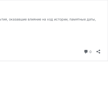
тия, оказавшие влияние на ход истории, памятные даты,
коммента
0