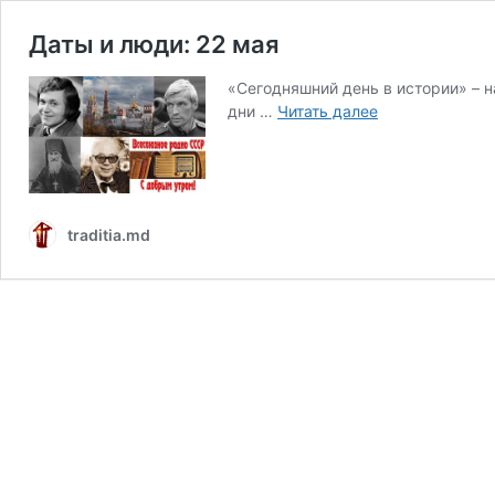
Даты и люди: 22 мая
«Сегодняшний день в истории» – 
Даты
дни …
Читать далее
и
люди:
22
мая
traditia.md