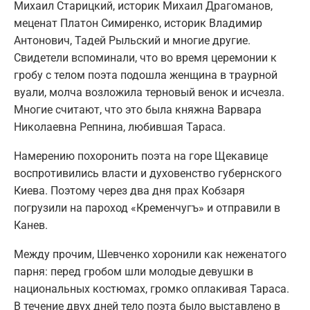
Михаил Старицкий, историк Михаил Драгоманов,
меценат Платон Симиренко, историк Владимир
Антонович, Тадей Рыльский и многие другие.
Свидетели вспоминали, что во время церемонии к
гробу с телом поэта подошла женщина в траурной
вуали, молча возложила терновый венок и исчезла.
Многие считают, что это была княжна Варвара
Николаевна Репнина, любившая Тараса.
Намерению похоронить поэта на горе Щекавице
воспротивились власти и духовенство губернского
Киева. Поэтому через два дня прах Кобзаря
погрузили на пароход «Кременчугъ» и отправили в
Канев.
Между прочим, Шевченко хоронили как неженатого
парня: перед гробом шли молодые девушки в
национальных костюмах, громко оплакивая Тараса.
В течение двух дней тело поэта было выставлено в