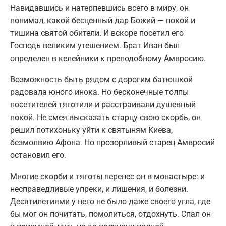
Навидавшись и натерпевшись всего в миру, он
понимал, какой бесценный дар Божий — покой и
тишина святой обители. И вскоре посетил его
Господь великим утешением. Брат Иван был
определен в келейники к преподобному Амвросию.
Возможность быть рядом с дорогим батюшкой
радовала юного инока. Но бесконечные толпы
посетителей тяготили и расстраивали душевный
покой. Не смея высказать старцу свою скорбь, он
решил потихоньку уйти к святыням Киева,
безмолвию Афона. Но прозорливый старец Амвросий
остановил его.
Многие скорби и тяготы перенес он в монастыре: и
несправедливые упреки, и лишения, и болезни.
Десятилетиями у него не было даже своего угла, где
бы мог он почитать, помолиться, отдохнуть. Спал он