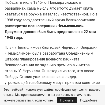
Победы, в июле 1945-го. Полмира лежало в
развалинах, сама мысль, что кто-то думает опять
хвататься за оружие, казалась неестественной. Но в
1998 году государственный архив Великобритании
рассекретил план операции «Немыслимое».
Документ должен был быть представлен к 22 мая
1945 года.
План «Немыслимое» был идеей Черчилля. Операция
«Немыслимое» была разработана Объединенным
штабом планирования военного кабинета
Великобритании по заданию премьер-министра
страны У. Черчилля. Он исходил из того, что после
Победы Сталин уже не союзник, а лидер,
угрожающий «свободному миру», при этом советские
войска находятся в самом сердце Европы.
Этот веб-сайт использует файлы cookie для улучшения вашего
опыта. Мы предполагаем, что вы согласны с этим, но вы
Подлинность самого плана «Немыслимое» никем не
можете отказаться, если хотите.
Принять
Подробнее
оспаривается. Спор идет о том, носил ли он