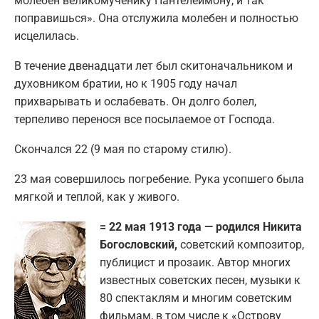
молебен великомученику Пантелеимону, и так
поправишься». Она отслужила молебен и полностью
исцелилась.
В течение двенадцати лет был скитоначальником и
духовником братии, но к 1905 году начал
прихварывать и ослабевать. Он долго болел,
терпеливо перенося все посылаемое от Господа.
Скончался 22 (9 мая по старому стилю).
23 мая совершилось погребение. Рука усопшего была
мягкой и теплой, как у живого.
= 22 мая 1913 года — родился Никита
Богословский,
советский композитор,
публицист и прозаик. Автор многих
известных советских песен, музыки к
80 спектаклям и многим советским
фильмам, в том числе к «Острову