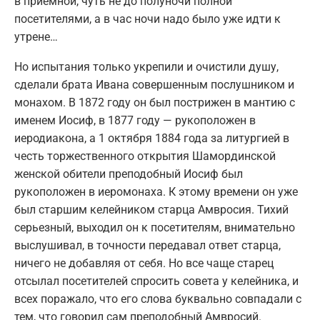
в приемной, чуть не до полуночи полной
посетителями, а в час ночи надо было уже идти к
утрене…
Но испытания только укрепили и очистили душу,
сделали брата Ивана совершенным послушником и
монахом. В 1872 году он был пострижен в мантию с
именем Иосиф, в 1877 году — рукоположен в
иеродиакона, а 1 октября 1884 года за литургией в
честь торжественного открытия Шамординской
женской обители преподобный Иосиф был
рукоположен в иеромонаха. К этому времени он уже
был старшим келейником старца Амвросия. Тихий
серьезный, выходил он к посетителям, внимательно
выслушивал, в точности передавал ответ старца,
ничего не добавляя от себя. Но все чаще старец
отсылал посетителей спросить совета у келейника, и
всех поражало, что его слова буквально совпадали с
тем, что говорил сам преподобный Амвросий.