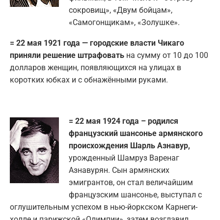
сокровищ», «Двум бойцам»,
«Самогонщикам», «Золушке».
= 22 мая 1921 года — городские власти Чикаго
приняли решение штрафовать
на сумму от 10 до 100
долларов женщин, появляющихся на улицах в
коротких юбках и с обнажёнными руками.
= 22 мая 1924 года – родился
французский шансонье армянского
происхождения Шарль Азнавур,
урожденный Шамруз Варенаг
Азнавурян. Сын армянских
эмигрантов, он стал величайшим
французским шансонье, выступал с
оглушительным успехом в нью-йоркском Карнеги-
холле и парижской «Олимпии», затем возглавил