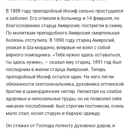
В 1888 году преподобный Иосиф сильно простудился
и заболел. Его отвезли в больницу и 14 февраля, по
благословению старца Амвросия, постригли в схиму.
По молитвам преподобного Амвросия смертельная
болезнь отступила. В 1890 году старец Амвросий,
уезжая в Ша-мордино, впервые не взял с собой
верного помощника. «Тебе нужно здесь оставаться,
ты здесь нужен», — сказал ему старец. 1891 год был
последним в жизни старца Амвросия. Теперь
преподобный Иосиф остался один. На него легли
обязанности скитоначальника, духовника оптинской
братии и шамординских сестер. Несмотря на слабое
здоровье и непосильные труды, он не позволял себе
никаких послаблений: был строгим постником, очень
мало спал, носил старую и бедную одежду.
Он стяжал от Господа полноту духовных даров, и