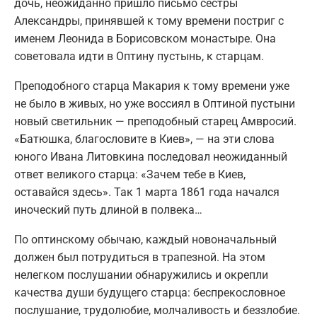
дочь, неожиданно пришло письмо сестры
Александры, принявшей к тому времени постриг с
именем Леонида в Борисовском монастыре. Она
советовала идти в Оптину пустынь, к старцам.
Преподобного старца Макария к тому времени уже
не было в живых, но уже воссиял в Оптиной пустыни
новый светильник — преподобный старец Амвросий.
«Батюшка, благословите в Киев», — на эти слова
юного Ивана Литовкина последовал неожиданный
ответ великого старца: «Зачем тебе в Киев,
оставайся здесь». Так 1 марта 1861 года начался
иноческий путь длиной в полвека…
По оптинскому обычаю, каждый новоначальный
должен был потрудиться в трапезной. На этом
нелегком послушании обнаружились и окрепли
качества души будущего старца: беспрекословное
послушание, трудолюбие, молчаливость и беззлобие.