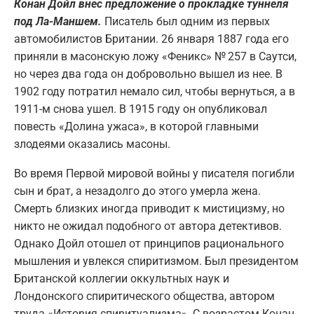
Конан Дойл внес предложение о прокладке туннеля
под Ла-Маншем.
Писатель был одним из первых
автомобилистов Британии. 26 января 1887 года его
приняли в масонскую ложу «Феникс» № 257 в Саутси,
но через два года он добровольно вышел из нее. В
1902 году потратил немало сил, чтобы вернуться, а в
1911-м снова ушел. В 1915 году он опубликовал
повесть «Долина ужаса», в которой главными
злодеями оказались масоны.
Во время Первой мировой войны у писателя погибли
сын и брат, а незадолго до этого умерла жена.
Смерть близких иногда приводит к мистицизму, но
никто не ожидал подобного от автора детективов.
Однако Дойл отошел от принципов рационального
мышления и увлекся спиритизмом. Был президентом
Британской коллегии оккультных наук и
Лондонского спиритического общества, автором
труда «История спиритуализма». С возрастом Конан