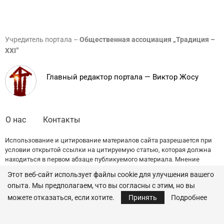
Учредитель портала –
Общественная ассоциация „Традиция –
XXI”
Главный редактор портала — Виктор Жосу
О нас
Контакты
Использование и цитирование материалов сайта разрешается при
условии открытой ссылки на цитируемую статью, которая должна
находиться в первом абзаце публикуемого материала. Мнение
редакции может не совпадать с точкой зрения авторов публикаций.
Этот веб-сайт использует файлы cookie для улучшения вашего
опыта. Мы предполагаем, что вы согласны с этим, но вы
© 2022 — All Rights Reserved.
Traditia.md
можете отказаться, если хотите.
Принять
Подробнее