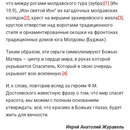
что между рогами молдавского тура (зубра)
[1]
(Ин.
10:9), „Ион святой Ион” из загадочных молдавских
колядок
[2]
, крест на вершине архиерейского жезла
[3]
,
круглое отверстие над воротами традиционного
стиля и орнаментированные окошки на фронтонах
традиционных домов юга Молдовы (Буджак).
Таким образом, эти серьги символизируют Божью
Матерь – центр и сердце мира, в руках которой
укрывается Спаситель, Который в свою очередь
укрывает всю вселенную.
[4]
И, к слову, повторив вслед за героем Ф.М.
Достоевского известную фразу о том, что мир спасет
красота, мы можем с полным основанием
утверждать: всё, что красиво в Божьих глазах, будет
жить для вечности.
Иерей Анатолий Журавель