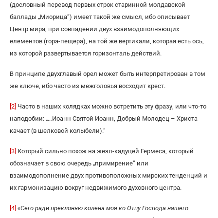
(дословный перевод первых строк старинной молдавской
баллады „Миорица”) имеет такой же смысл, ибо описывает
Центр мира, при совпадении двух взаимодополняющих
елементов (гора-пещера), на той же вертикали, которая есть ось,
из которой развертывается горизонталь действий.
В принципе двухглавый орел может быть интерпретирован в том
же ключе, ибо часто из межголовья восходит крест.
[2]
Часто в наших колядках можно встретить эту фразу, или что-то
наподобии: „…Иоанн Святой Иоанн, Добрый Молодец – Христа
качает (в шелковой колыбели).”
[3]
Который сильно похож на жезл-кадуцей Гермеса, который
обозначает в свою очередь „примирение” или
взаимодополнение двух противоположных мирских тенденций и
их гармонизацию вокруг недвижимого духовного центра.
[4]
«Сего ради преклоняю колена моя ко Отцу Господа нашего