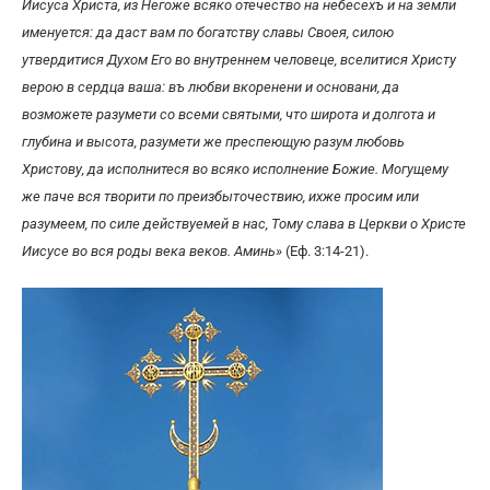
Иисуса Христа, из Негоже всяко отечество на небесехъ и на земли
именуется: да даст вам по богатству славы Своея, силою
утвердитися Духом Его во внутреннем человеце, вселитися Христу
верою в сердца ваша: въ любви вкоренени и основани, да
возможете разумети со всеми святыми, что широта и долгота и
глубина и высота, разумети же преспеющую разум любовь
Христову, да исполнитеся во всяко исполнение Божие. Могущему
же паче вся творити по преизбыточествию, ихже просим или
разумеем, по силе действуемей в нас, Тому слава в Церкви о Христе
Иисусе во вся роды века веков. Аминь»
(Еф. 3:14-21).