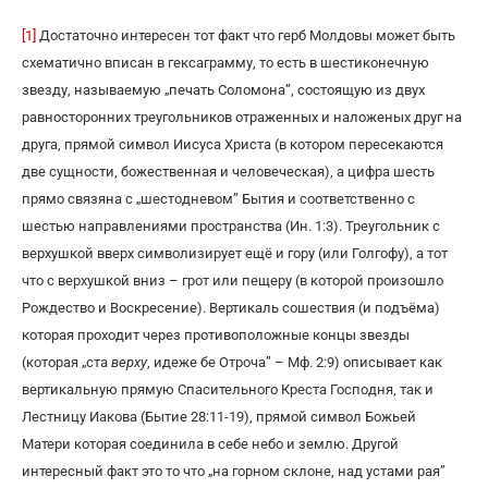
[1]
Достаточно интересен тот факт что герб Молдовы может быть
схематично вписан в гексаграмму, то есть в шестиконечную
звезду, называемую „печать Соломона”, состоящую из двух
равносторонних треугольников отраженных и наложеных друг на
друга, прямой символ Иисуса Христа (в котором пересекаются
две сущности, божественная и человеческая), а цифра шесть
прямо связяна с „шестодневом” Бытия и соответственно с
шестью направлениями пространства (Ин. 1:3). Треугольник с
верхушкой вверх символизирует ещё и гору (или Голгофу), а тот
что с верхушкой вниз – грот или пещеру (в которой произошло
Рождество и Воскресение). Вертикаль сошествия (и подъёма)
которая проходит через противоположные концы звезды
(которая „ста
верху
, идеже бе Отроча” – Мф. 2:9) описывает как
вертикальную прямую Спасительного Креста Господня, так и
Лестницу Иакова (Бытие 28:11-19), прямой символ Божьей
Матери которая соединила в себе небо и землю. Другой
интересный факт это то что „на горном склоне, над устами рая”