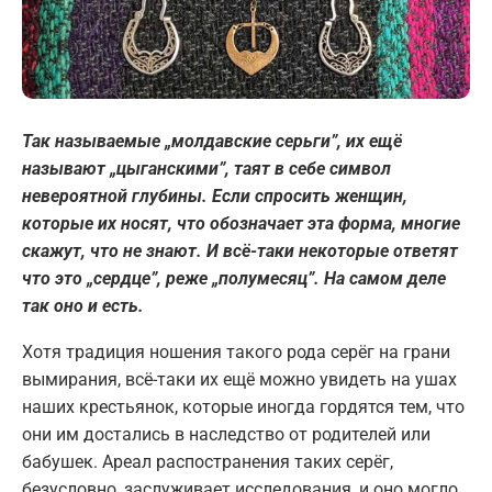
Так называемые
„молдавские серьги”, их ещё
называют
„цы
ганскими”, таят в себе символ
невероятной глубины. Если спросить женщин,
которые их носят, что обозначает эта форма, многие
скажут, что не знают. И всё-таки некоторые ответят
что это
„сердце”, реже
„полумесяц”. На самом деле
так оно и есть.
Хотя традиция ношения такого рода серёг на грани
вымирания, всё-таки их ещё можно увидеть на ушах
наших крестьянок, которые иногда гордятся тем, что
они им достались в наследство от родителей или
бабушек. Ареал распостранения таких серёг,
безусловно, заслуживает исследования, и оно могло