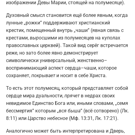
изображении Девы Марии, стоящей на полумесяце).
Духовный смысл становится ещё более явным, когда
лунные „рожки” поддерживают христианский
крестик
,
помещенный внутрь „чаши” (явная связь с
крестами,
выросшими
из полумесяцев на куполах
православных церквей). Такой вид серёг встречается
реже, но зато более явно демонстрирует
символически универсальный, женственно–
воспринимающий аспект сердца–чаши, которое
сохраняет,
покрывает
и носит в себе Христа.
То есть этот полумесяц, который представляет собой
сердце мира дуальности,
прячет
в недрах своих
невидимое Единство Бога или, иными словами, „семя
бессмертия” которым „
вся быша
” (всё сотворено) (Лк.
8:11) или
Царство небесное
(Мф. 13:31, Лк. 17:21).
Аналогично может быть интерпретирована и Дверь,