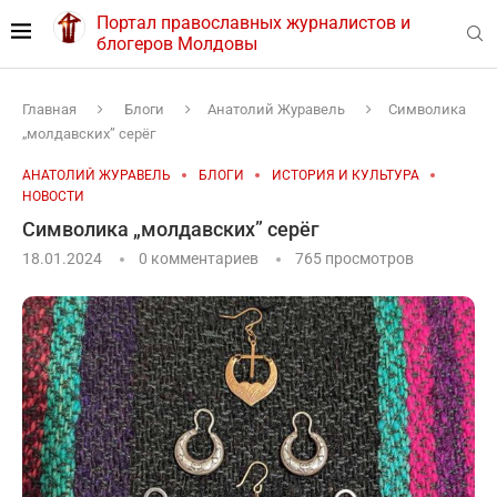
Портал православных журналистов и
блогеров Молдовы
Главная
Блоги
Анатолий Журавель
Символика
„молдавских” серёг
АНАТОЛИЙ ЖУРАВЕЛЬ
БЛОГИ
ИСТОРИЯ И КУЛЬТУРА
НОВОСТИ
Символика „молдавских” серёг
18.01.2024
0 комментариев
765
просмотров