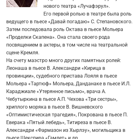
нового театра «Лучафэрул».
Его первой ролью в театре была роль
ведущего в пьесе «Давай погадаю» С. Степановского.
Затем последовала роль Октава в пьесе Мольера
«Проделки Скапена». Она стала своего рода
посвящением в актеры, в том числе на театральной
сцене Кремля.
На счету маэстро много других памятных ролей:
Леонаша в пьесе В. Александри «Кирица в
провинции», судебного пристава Лояля в пьесе
Мольера «Тартюф» Мольера, Данданаке в пьесе И.Л.
Караджиале «Утерянное письмо», врача А.
Чебутыркина в пьесе А.П. Чехова «Три сестры»,
хриплого моряка в пьесе В. Вишневского
«Оптимистическая трагедия», Покрована в пьесе П.
Еверака «Пятый лебедь», Титиреза в пьесе В.
Александри «Фармазон из Хырлэу», могильщика в
пьесе Шекспира «Гамлет» и др.