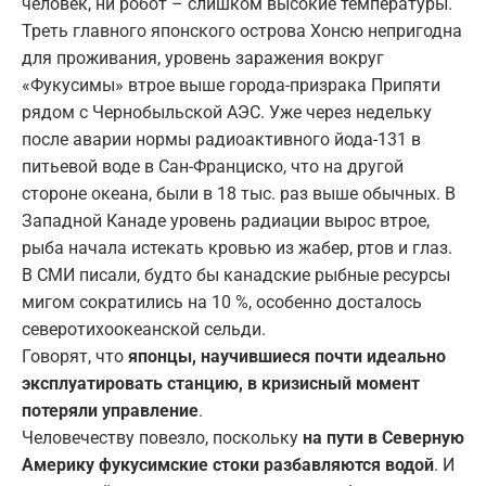
человек, ни робот – слишком высокие температуры.
Треть главного японского острова Хонсю непригодна
для проживания, уровень заражения вокруг
«Фукусимы» втрое выше города-призрака Припяти
рядом с Чернобыльской АЭС. Уже через недельку
после аварии нормы радиоактивного йода-131 в
питьевой воде в Сан-Франциско, что на другой
стороне океана, были в 18 тыс. раз выше обычных. В
Западной Канаде уровень радиации вырос втрое,
рыба начала истекать кровью из жабер, ртов и глаз.
В СМИ писали, будто бы канадские рыбные ресурсы
мигом сократились на 10 %, особенно досталось
северотихоокеанской сельди.
Говорят, что
японцы,
научившиеся почти идеально
эксплуатировать станцию, в кризисный момент
потеряли управление
.
Человечеству повезло, поскольку
на пути в Северную
Америку фукусимские стоки разбавляются водой
. И