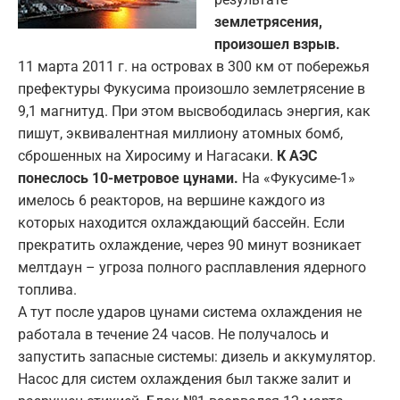
землетрясения,
произошел взрыв.
11 марта 2011 г. на островах в 300 км от побережья
префектуры Фукусима произошло землетрясение в
9,1 магнитуд. При этом высвободилась энергия, как
пишут, эквивалентная миллиону атомных бомб,
сброшенных на Хиросиму и Нагасаки.
К АЭС
понеслось 10-метровое цунами.
На «Фукусиме-1»
имелось 6 реакторов, на вершине каждого из
которых находится охлаждающий бассейн. Если
прекратить охлаждение, через 90 минут возникает
мелтдаун – угроза полного расплавления ядерного
топлива.
А тут после ударов цунами система охлаждения не
работала в течение 24 часов. Не получалось и
запустить запасные системы: дизель и аккумулятор.
Насос для систем охлаждения был также залит и