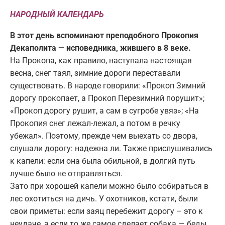
НАРОДНЫЙ КАЛЕНДАРЬ
В этот день вспоминают преподобного Прокопия
Декаполита — исповедника, жившего в 8 веке.
На Прокопа, как правило, наступала настоящая
весна, снег таял, зимние дороги переставали
существовать. В народе говорили: «Прокоп Зимний
дорогу прокопает, а Прокоп Перезимний порушит»;
«Прокоп дорогу рушит, а сам в сугробе увяз»; «На
Прокопия снег лежал-лежал, а потом в речку
убежал». Поэтому, прежде чем выехать со двора,
слушали дорогу: надежна ли. Также прислушивались
к капели: если она была обильной, в долгий путь
лучше было не отправляться.
Зато при хорошей капели можно было собираться в
лес охотиться на дичь. У охотников, кстати, были
свои приметы: если заяц перебежит дорогу – это к
неудаче, а если то же самое сделает собака — беды