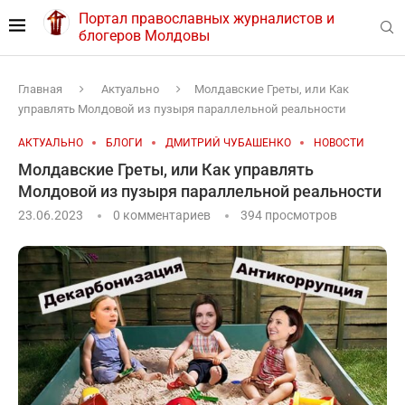
Портал православных журналистов и
блогеров Молдовы
Главная
Актуально
Молдавские Греты, или Как
управлять Молдовой из пузыря параллельной реальности
АКТУАЛЬНО
БЛОГИ
ДМИТРИЙ ЧУБАШЕНКО
НОВОСТИ
Молдавские Греты, или Как управлять
Молдовой из пузыря параллельной реальности
23.06.2023
0 комментариев
394
просмотров