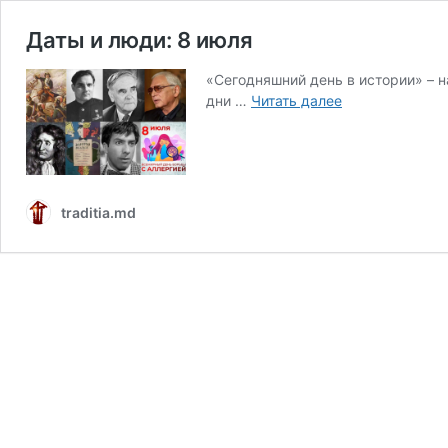
Даты и люди: 8 июля
«Сегодняшний день в истории» – 
Даты
дни …
Читать далее
и
люди:
8
июля
traditia.md