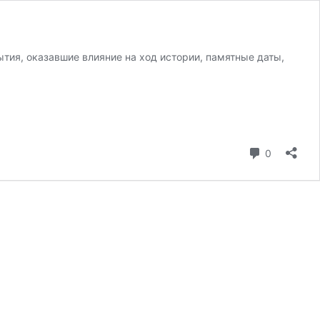
тия, оказавшие влияние на ход истории, памятные даты,
коммента
0