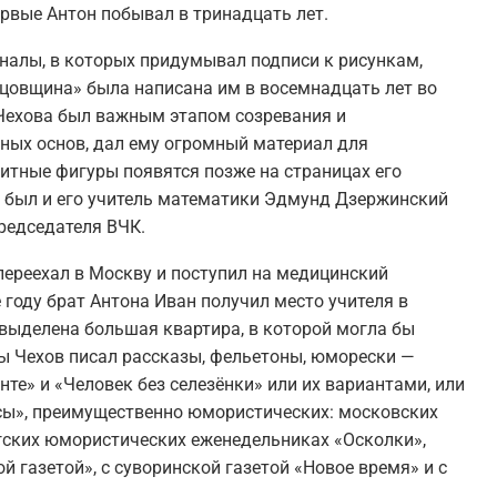
ервые Антон побывал в тринадцать лет.
налы, в которых придумывал подписи к рисункам,
тцовщина» была написана им в восемнадцать лет во
 Чехова был важным этапом созревания и
вных основ, дал ему огромный материал для
итные фигуры появятся позже на страницах его
р был и его учитель математики Эдмунд Дзержинский
председателя ВЧК.
 переехал в Москву и поступил на медицинский
 году брат Антона Иван получил место учителя в
выделена большая квартира, в которой могла бы
ы Чехов писал рассказы, фельетоны, юморески —
е» и «Человек без селезёнки» или их вариантами, или
ссы», преимущественно юмористических: московских
ргских юмористических еженедельниках «Осколки»,
й газетой», с суворинской газетой «Новое время» и с