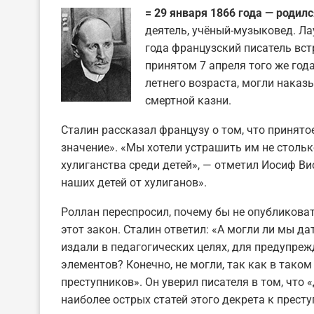
= 29 января 1866 года — родил
деятель, учёный-музыковед. Ла
года французский писатель вст
принятом 7 апреля того же года
летнего возраста, могли наказ
смертной казни.
Сталин рассказал французу о том, что принято
значение». «Мы хотели устрашить им не столь
хулиганства среди детей», — отметил Иосиф Ви
наших детей от хулиганов».
Роллан переспросил, почему бы не опубликоват
этот закон. Сталин ответил: «А могли ли мы да
издали в педагогических целях, для предупре
элементов? Конечно, не могли, так как в таком
преступников». Он уверил писателя в том, что 
наиболее острых статей этого декрета к престу