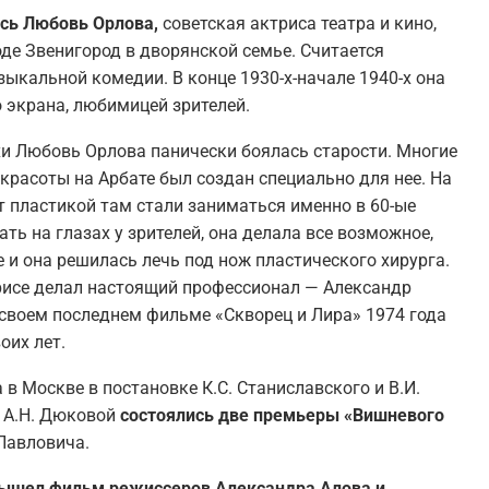
ась Любовь Орлова,
советская актриса театра и кино,
оде Звенигород в дворянской семье. Считается
ыкальной комедии. В конце 1930-х-начале 1940-х она
о экрана, любимицей зрителей.
хи Любовь Орлова панически боялась старости. Многие
 красоты на Арбате был создан специально для нее. На
от пластикой там стали заниматься именно в 60-ые
ть на глазах у зрителей, она делала все возможное,
 и она решилась лечь под нож пластического хирурга.
рисе делал настоящий профессионал — Александр
своем последнем фильме «Скворец и Лира» 1974 года
оих лет.
 в Москве в постановке К.С. Станиславского и В.И.
е А.Н. Дюковой
состоялись две премьеры «Вишневого
Павловича.
ы вышел фильм режиссеров Александра Алова и