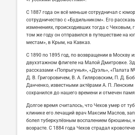
С 1887 года он всё меньше сотрудничал с юмо
сотрудничество с «Будильником». Его рассказы
изменениях, происходивших тогда с Чеховым, 
том же году он отправился в путешествие на юг
местам», в Крым, на Кавказ.
С 1890 по 1895 год, по возвращении в Москву 
двухэтажном флигеле на Малой Дмитровке. Зде
рассказами «Попрыгунья», «Дуэль», «Палата № 6
Д. В. Григоровичем, В. А. Гиляровским, П. Д. 
Данченко, известными актёрами А. П. Ленским 
сохранился до нашего времени и отмечен памя
Долгое время считалось, что Чехов умер от туб
клинике его лечащий врач Максим Маслов, запи
болел туберкулёзным воспалением брюшины, но
возрасте. С 1884 года Чехов страдал кровотече