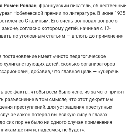
ся Ромен Роллан,
французский писатель, общественный
уреат Нобелевской премии по литературе. В июне 1935
ретился со Сталиным. Его очень волновал вопрос о
 законе, согласно которому детей, начиная с 12-
ывать по уголовным статьям — вплоть до применения
е постановление имеет «чисто педагогическое
ко хулиганствующих детей, сколько организаторов
ссарионович, добавив, что главная цель — «уберечь
ь все факты, чтобы всем было ясно, из-за чего принят
ть разъяснение в том смысле, что этот декрет мы
ждения преступлений, для устрашения преступных
 случае закон потерял бы всякую силу в глазах
«до сих пор не было ни одного случая применения
пникам-детям и, надеемся, не будет».