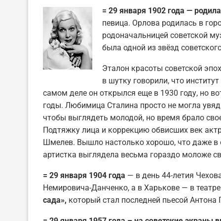
= 29 января 1902 года — родил
певица. Орлова родилась в гор
родоначальницей советской муз
была одной из звёзд советског
Эталон красоты советской эпо
в шутку говорили, что институт
самом деле он открылся еще в 1930 году, но в
годы. Любимица Сталина просто не могла увяда
чтобы выглядеть молодой, но время брало свое
Подтяжку лица и коррекцию обвисших век акт
Шмелев. Вышло настолько хорошо, что даже в 
артистка выглядела весьма гораздо моложе св
= 29 января 1904 года
— в день 44-летия Чехова
Немировича-Данченко, а в Харькове — в театр
сада»,
который стал последней пьесой Антона 
= 29 января 1957 года – на советские экран