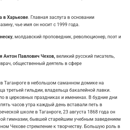
а в Харькове
. Главная заслуга в основании
зину, чье имя он носит с 1999 года.
анеску
, молдавский проповедник, революционер, поэт и
ся Антон Павлович Чехов,
великий русский писатель,
 врач, общественный деятель в сфере
 в Таганроге в небольшом саманном домике на
пца третьей гильдии, владельца бакалейной лавки.
ло в церковных праздниках и именинах. В будние дни
 пять часов утра каждый день вставали петь в
еческой школе в Таганроге, 23 августа 1868 года он
ской гимназии, бывшей старейшим учебным заведением
юном Чехове стремление к творчеству. Большую роль в