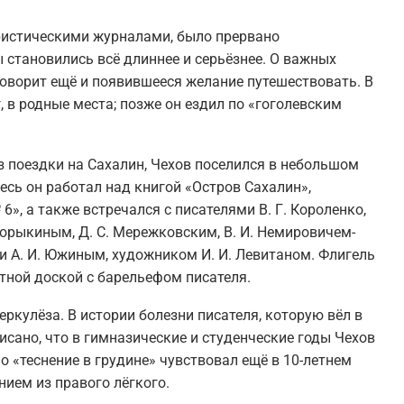
ристическими журналами, было прервано
 становились всё длиннее и серьёзнее. О важных
говорит ещё и появившееся желание путешествовать. В
, в родные места; позже он ездил по «гоголевским
из поездки на Сахалин, Чехов поселился в небольшом
сь он работал над книгой «Остров Сахалин»,
», а также встречался с писателями В. Г. Короленко,
Боборыкиным, Д. С. Мережковским, В. И. Немировичем-
и А. И. Южиным, художником И. И. Левитаном. Флигель
тной доской с барельефом писателя.
еркулёза. В истории болезни писателя, которую вёл в
сано, что в гимназические и студенческие годы Чехов
 «теснение в грудине» чувствовал ещё в 10-летнем
нием из правого лёгкого.