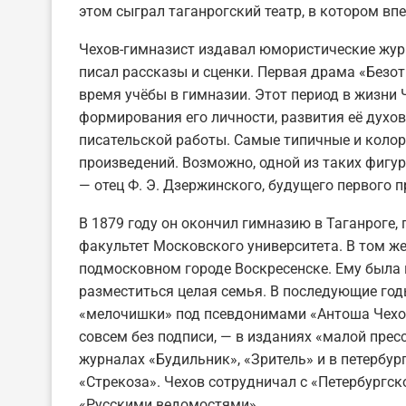
этом сыграл таганрогский театр, в котором вп
Чехов-гимназист издавал юмористические жур
писал рассказы и сценки. Первая драма «Безо
время учёбы в гимназии. Этот период в жизни
формирования его личности, развития её духо
писательской работы. Самые типичные и колор
произведений. Возможно, одной из таких фигу
— отец Ф. Э. Дзержинского, будущего первого 
В 1879 году он окончил гимназию в Таганроге,
факультет Московского университета. В том же
подмосковном городе Воскресенске. Ему была 
разместиться целая семья. В последующие год
«мелочишки» под псевдонимами «Антоша Чехонт
совсем без подписи, — в изданиях «малой пре
журналах «Будильник», «Зритель» и в петербу
«Стрекоза». Чехов сотрудничал с «Петербургско
«Русскими ведомостями».