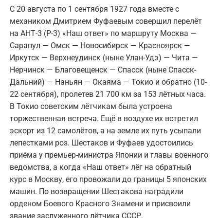
С 20 августа по 1 сентября 1927 года вместе с
механиком Дмитрием Фуфаевым совершил перелёт
на АНТ-3 (Р-3) «Наш ответ» по маршруту Москва —
Сарапул — Омск — Новосибирск — Красноярск —
Иркутск — Верхнеудинск (ныне Улан-Удэ) — Чита —
Нерчинск — Благовещенск — Спасск (ныне Спасск-
Дальний) — Наньян — Окаяма — Токио и обратно (10-
22 сентября), пролетев 21 700 км за 153 лётных часа.
В Токио советским лётчикам была устроена
торжественная встреча. Ещё в воздухе их встретил
эскорт из 12 самолётов, а на земле их путь усыпали
лепестками роз. Шестаков и Фуфаев удостоились
приёма у премьер-министра Японии и главы военного
ведомства, а когда «Наш ответ» лёг на обратный
курс в Москву, его провожали до границы 5 японских
машин. По возвращении Шестакова наградили
орденом Боевого Красного Знамени и присвоили
звание заслуженного лётчика СССР.