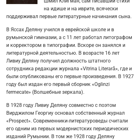
Шмил Клигман, сам писавший стихи
на идише и на иврите, всячески
поддерживал первые литературные начинания сына.
В Яссах Деляну учился в еврейской школе и в
румынской гимназии, а с 11 лет работал литографом
и корректором в типографии. Вскоре он занялся и
литературной деятельностью. В возрасте 16 лет
Ливиу Деляну получил должность штатного
сотрудника редакции журнала «Vitrina Literarǎ», где и
были опубликованы его первые произведения. В 1927
году был издан его первый сборник «Oglinzi
fermecate» (Волшебные зеркала).
В 1928 году Ливиу Деляну совместно с поэтом
Вирджилом Георгиу основал собственный журнал
«Prospect». Современники-литературоведы считали
его одним из первых модернистских периодических
изданий Румынии. В том же 1928 году Деляну