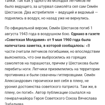
танки. Так как у одного из молодых лётчиков не
было ведущего, за штурвал самолёта сел сам Семён
Шестаков. Два истребителя – ведущий и ведомый —
поднялись в воздух, но назад уже не вернулись.
По официальной версии, Семён Шестаков погиб 1
августа 1943 года в воздушном бою.
Однако в газете
«Советская Молдавия» от 9 мая 1960 года была
напечатана заметка, в которой сообщалось:
«В
части считали летчиков погибшими, но впоследствии
выяснилось, что они выбросились из горящих
самолетов на парашютах, причем у Шестакова были
перебиты ноги. Летчики приземлились на территории
противника и были схвачены гитлеровцами. Семён
Александрович героически вел себя в плену, не
уронил достоинства советского патриота. Там же, в
плену, он погиб». Автор публикации ссылался на
генерал-майора Героя Советского Союза Вячеслава
Забалуева.