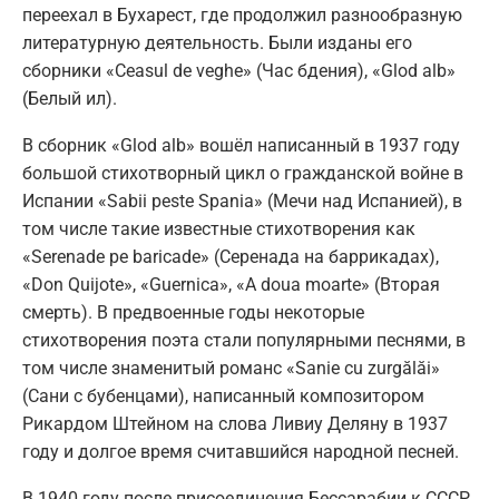
переехал в Бухарест, где продолжил разнообразную
литературную деятельность. Были изданы его
сборники «Ceasul de veghe» (Час бдения), «Glod alb»
(Белый ил).
В сборник «Glod alb» вошёл написанный в 1937 году
большой стихотворный цикл о гражданской войне в
Испании «Sabii peste Spania» (Мечи над Испанией), в
том числе такие известные стихотворения как
«Serenade pe baricade» (Серенада на баррикадах),
«Don Quijote», «Guernica», «A doua moarte» (Вторая
смерть). В предвоенные годы некоторые
стихотворения поэта стали популярными песнями, в
том числе знаменитый романс «Sanie cu zurgălăi»
(Сани с бубенцами), написанный композитором
Рикардом Штейном на слова Ливиу Деляну в 1937
году и долгое время считавшийся народной песней.
В 1940 году после присоединения Бессарабии к СССР