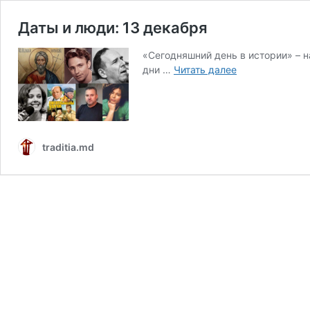
Даты и люди: 13 декабря
«Сегодняшний день в истории» – 
Даты
дни …
Читать далее
и
люди:
13
декабря
traditia.md