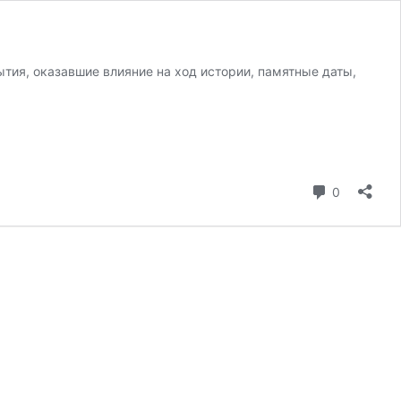
тия, оказавшие влияние на ход истории, памятные даты,
коммента
0