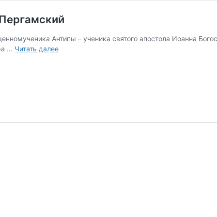
 Пергамский
щенномученика Антипы – ученика святого апостола Иоанна Бого
24
ра …
Читать далее
апреля:
священномученик
Антипа
Пергамский