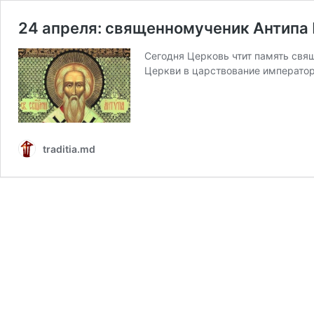
24 апреля: священномученик Антипа
Сегодня Церковь чтит память свя
Церкви в царствование императо
traditia.md