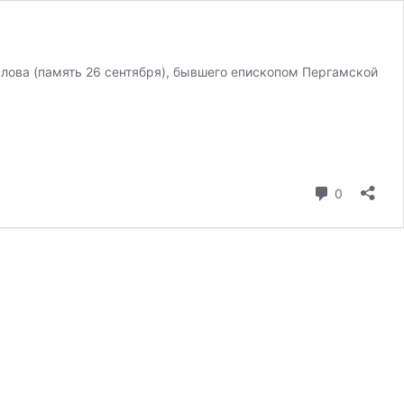
слова (память 26 сентября), бывшего епископом Пергамской
коммента
0